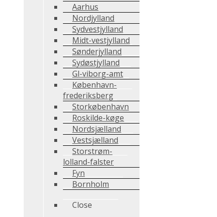
Aarhus
Nordjylland
Sydvestjylland
Midt-vestjylland
Sønderjylland
Sydøstjylland
Gl-viborg-amt
København-
frederiksberg
Storkøbenhavn
Roskilde-køge
Nordsjælland
Vestsjælland
Storstrøm-
lolland-falster
Fyn
Bornholm
Close