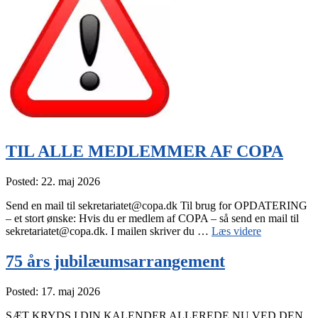
TIL ALLE MEDLEMMER AF COPA
Posted: 22. maj 2026
Send en mail til sekretariatet@copa.dk Til brug for OPDATERING
– et stort ønske: Hvis du er medlem af COPA – så send en mail til
“TIL
sekretariatet@copa.dk. I mailen skriver du …
Læs videre
ALLE
MEDLEM
75 års jubilæumsarrangement
AF
COPA”
Posted: 17. maj 2026
SÆT KRYDS I DIN KALENDER ALLEREDE NU VED DEN