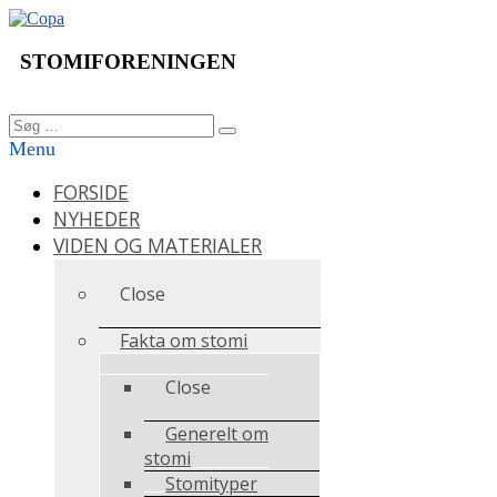
Videre
til
indhold
STOMIFORENINGEN
Søg
Søg
efter:
Menu
FORSIDE
NYHEDER
VIDEN OG MATERIALER
Close
Fakta om stomi
Close
Generelt om
stomi
Stomityper