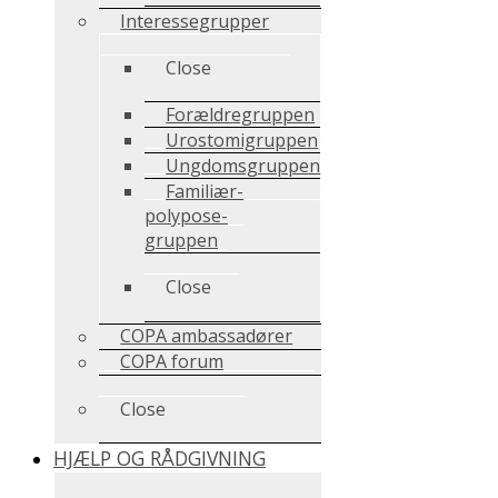
Interessegrupper
Close
Forældregruppen
Urostomigruppen
Ungdomsgruppen
Familiær-
polypose-
gruppen
Close
COPA ambassadører
COPA forum
Close
HJÆLP OG RÅDGIVNING