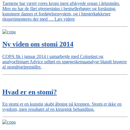
I
Tarmene har været vores krops mest afskyede organ i årtusinder.
TYKTARMEN”
Men nu har de fået stjernestatus i bestsellerbøger og forskning,
kunstnere danser et fordøjelsessystem, og i hipsterkøkkener
“Tarmene
eksperimenteres der med …
Læs videre
har
fået
stjernestatus”
Ny viden om stomi 2014
COPA fik i januar 2014 i samarbejde med Coloplast og
analysefirmaet Advice udført en spørgeskemaanalyse blandt brugere
af stomihjælpemidler.
Hvad er en stomi?
En stomi er en kunstig skabt åbning på kroppen. Stomi er ikke en
sygdom, men resultatet af en kirurgisk behandling.