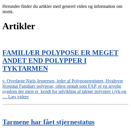
Herunder finder du artikler med generel viden og information om
stomi.
Artikler
FAMILIÆR POLYPOSE ER MEGET
ANDET END POLYPPER I
TYKTARMEN
v. Overlæge Niels Jespersen, leder af Polyposeregistret, Hvidovre
Hospital Familiær polypose, oftest omtalt som FAP, er en arvelig
sygdom der mest er kendt for udvikling af talrige polypper i tyk-og
“FAMILIÆR
…
Læs videre
POLYPOSE
ER
MEGET
ANDET
Tarmene har fået stjernestatus
END
POLYPPER