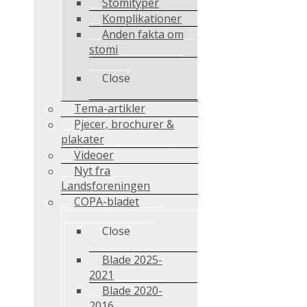
Stomityper
Komplikationer
Anden fakta om
stomi
Close
Tema-artikler
Pjecer, brochurer &
plakater
Videoer
Nyt fra
Landsforeningen
COPA-bladet
Close
Blade 2025-
2021
Blade 2020-
2016