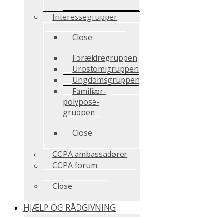
Interessegrupper
Close
Forældregruppen
Urostomigruppen
Ungdomsgruppen
Familiær-
polypose-
gruppen
Close
COPA ambassadører
COPA forum
Close
HJÆLP OG RÅDGIVNING