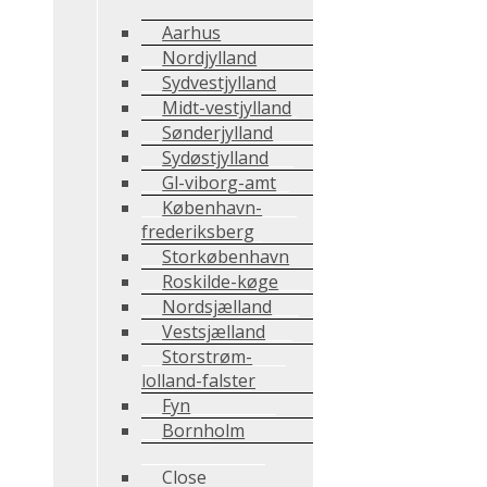
Aarhus
Nordjylland
Sydvestjylland
Midt-vestjylland
Sønderjylland
Sydøstjylland
Gl-viborg-amt
København-
frederiksberg
Storkøbenhavn
Roskilde-køge
Nordsjælland
Vestsjælland
Storstrøm-
lolland-falster
Fyn
Bornholm
Close