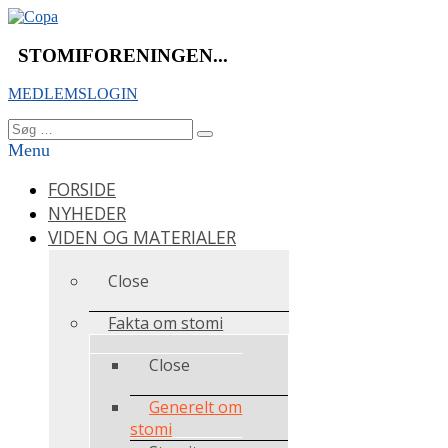
Videre
til
indhold
STOMIFORENINGEN...
MEDLEMSLOGIN
Søg
Søg
efter:
Menu
FORSIDE
NYHEDER
VIDEN OG MATERIALER
Close
Fakta om stomi
Close
Generelt om
stomi