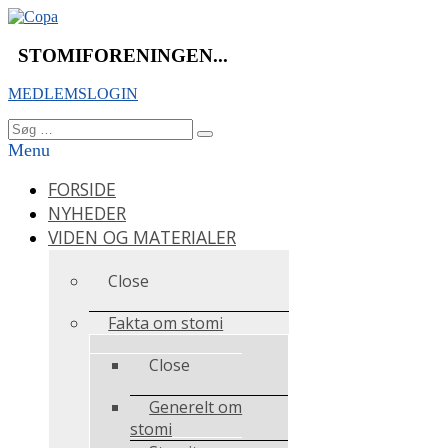
Videre
til
indhold
STOMIFORENINGEN...
MEDLEMSLOGIN
Søg
Søg
efter:
Menu
FORSIDE
NYHEDER
VIDEN OG MATERIALER
Close
Fakta om stomi
Close
Generelt om
stomi