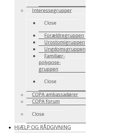
Interessegrupper
Close
Forældregruppen
Urostomigruppen
Ungdomsgruppen
Familiær-
polypose-
gruppen
Close
COPA ambassadører
COPA forum
Close
HJÆLP OG RÅDGIVNING