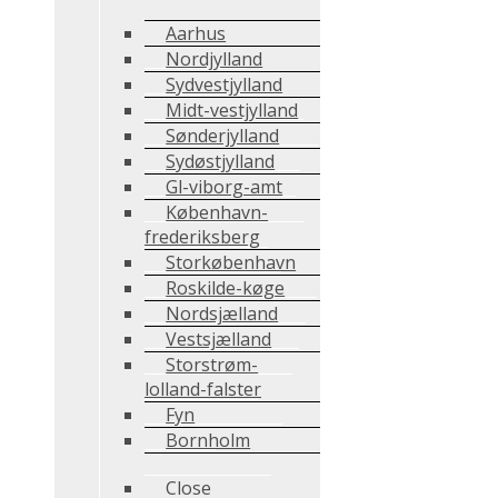
Aarhus
Nordjylland
Sydvestjylland
Midt-vestjylland
Sønderjylland
Sydøstjylland
Gl-viborg-amt
København-
frederiksberg
Storkøbenhavn
Roskilde-køge
Nordsjælland
Vestsjælland
Storstrøm-
lolland-falster
Fyn
Bornholm
Close