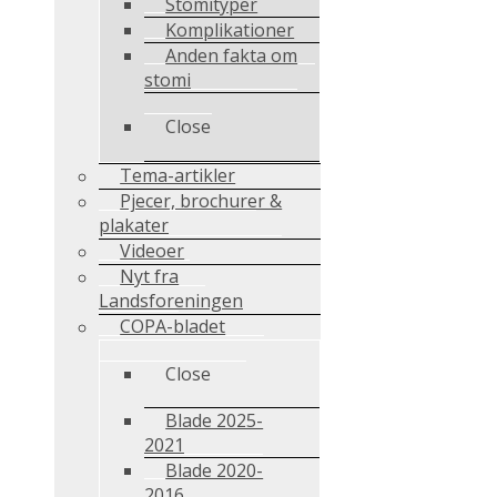
Stomityper
Komplikationer
Anden fakta om
stomi
Close
Tema-artikler
Pjecer, brochurer &
plakater
Videoer
Nyt fra
Landsforeningen
COPA-bladet
Close
Blade 2025-
2021
Blade 2020-
2016