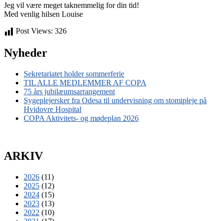
Jeg vil være meget taknemmelig for din tid!
Med venlig hilsen Louise
Post Views:
326
Nyheder
Sekretariatet holder sommerferie
TIL ALLE MEDLEMMER AF COPA
75 års jubilæumsarrangement
Sygeplejersker fra Odesa til undervisning om stomipleje på
Hvidovre Hospital
COPA Aktivitets- og mødeplan 2026
ARKIV
2026
(11)
2025
(12)
2024
(15)
2023
(13)
2022
(10)