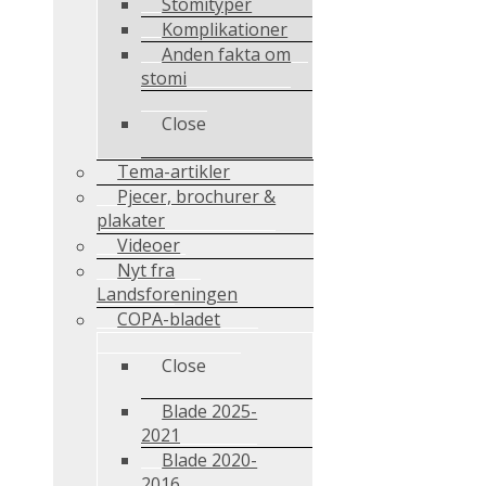
Stomityper
Komplikationer
Anden fakta om
stomi
Close
Tema-artikler
Pjecer, brochurer &
plakater
Videoer
Nyt fra
Landsforeningen
COPA-bladet
Close
Blade 2025-
2021
Blade 2020-
2016