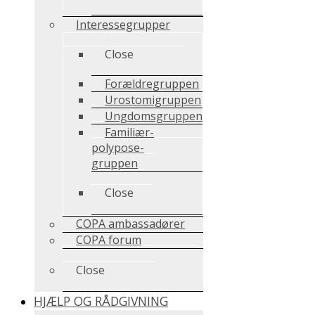
Interessegrupper
Close
Forældregruppen
Urostomigruppen
Ungdomsgruppen
Familiær-
polypose-
gruppen
Close
COPA ambassadører
COPA forum
Close
HJÆLP OG RÅDGIVNING