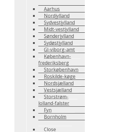
Aarhus
Nordjylland
Sydvestjylland
Midt-vestjylland
Sønderjylland
Sydøstjylland
Gl-viborg-amt
København-
frederiksberg
Storkøbenhavn
Roskilde-køge
Nordsjælland
Vestsjælland
Storstrøm-
lolland-falster
Fyn
Bornholm
Close