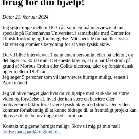
brug for din hjælp!
Dato: 21. februar 2024
Jeg søger unge mellem 18-35 år, som jeg må interviewe til mit
speciale på Københavns Universitet, i samarbejde med Center for
klinisk forskning og forebyggelse. Mit speciale omhandler fysisk
aktivitet og stomiens betydning for at være fysisk aktiv.
Du vil blive interviewet 1 gang enten personligt eller på telefon, og
det tager ca. 30-60 min. Det eneste krav er, at du har fået stomi på
grund af Morbus Crohn eller Colitis ulcerosa, taler og forstår dansk
og er mellem 18-35 år.
Jeg søger 5 personer som vil interviewes hurtigst muligt, senest i
April måned.
Jeg vil blive meget glad hvis du vil hjælpe med at skabe en større
viden og forståelse af, hvad der kan være en barriere eller
motiverende faktor for at være fysisk aktiv med stomi. Den viden
kommer forhåbentlig til at kunne bidrage til, at fremtidigt projekt kan
tilpasses til de behov unge med stomi har.
Kontakt mig gerne hurtigst muligt- Skriv til mig på min mail
louise.maegaard@regionh.dk.