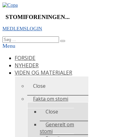
Videre
til
indhold
STOMIFORENINGEN...
MEDLEMSLOGIN
Søg
Søg
efter:
Menu
FORSIDE
NYHEDER
VIDEN OG MATERIALER
Close
Fakta om stomi
Close
Generelt om
stomi