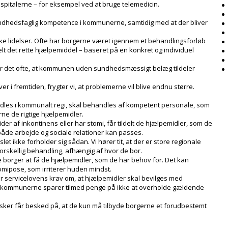
pitalerne – for eksempel ved at bruge telemedicin.
undhedsfaglig kompetence i kommunerne, samtidig med at der bliver
iske lidelser. Ofte har borgerne været igennem et behandlingsforløb
delt det rette hjælpemiddel – baseret på en konkret og individuel
r det ofte, at kommunen uden sundhedsmæssigt belæg tildeler
 fremtiden, frygter vi, at problemerne vil blive endnu større.
dles i kommunalt regi, skal behandles af kompetent personale, som
rne de rigtige hjælpemidler.
er af inkontinens eller har stomi, får tildelt de hjælpemidler, som de
r både arbejde og sociale relationer kan passes.
et ikke forholder sig sådan. Vi hører tit, at der er store regionale
orskellig behandling, afhængig af hvor de bor.
te borger at få de hjælpemidler, som de har behov for. Det kan
mipose, som irriterer huden mindst.
r servicelovens krav om, at hjælpemidler skal bevilges med
og kommunerne sparer tilmed penge på ikke at overholde gældende
sker får besked på, at de kun må tilbyde borgerne et forudbestemt