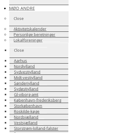
MØD ANDRE
Close
Aktivitetskalender
Personlige beretninger
Lokalforeninger
Close
Aarhus
Nordjylland
Sydvestjylland
Midt-vestjylland
Sønderjylland
Sydøstjylland
Gl-viborg-amt
København-frederiksberg
Storkøbenhavn
Roskilde-køge
Nordsjælland
Vestsjælland
Storstrøm-lolland-falster