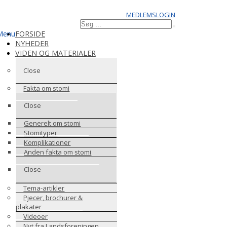
MEDLEMSLOGIN
Søg
Søg
efter:
Menu
FORSIDE
NYHEDER
VIDEN OG MATERIALER
Close
Fakta om stomi
Close
Generelt om stomi
Stomityper
Komplikationer
Anden fakta om stomi
Close
Tema-artikler
Pjecer, brochurer &
plakater
Videoer
Nyt fra Landsforeningen