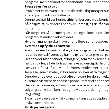
borgerne, men derimod for at behandle dem uden for hos
Presset er for stort
Problemet er desværre, at der allerede i dag mangler s
sparet på indkøbsbudgetterne.
Denne cocktail bliver hurtigt giftig for borgere med kron
på hospitalet, hvor deres behov er kortlagt, og de får til
vurdering.
Når borgeren så kommer hjem til sin egen kommune, ske
borgeren et andet hjælpemiddel.
Hvis kommunerne skal have endnu flere sundhedsopgaver i
Svært at opfylde behovene
Alle vores medlemmer ønsker, at de borgere, som behan
løbende opkvalificeres og har mulighed for at give borge
Det betyder blandt andet, at borgere, som for eksempel lid
har behov for, så de fortsat kan leve et værdigt liv, hvo
Desværre får vi ofte at vide fra vores medlemmer, at det sl
forskelle, som betyder, at borgerne oplever at få meget f
Derudover oplever vi, at det ofte er svært for den enkel
eksempelvis være det bedst egnede kateter eller den sto
Her ser vi desværre, at kommunerne ikke altid overholde
udgangspunkt i en ”konkret og individuel vurdering” – 
lovgivning.
Eksempelvis oplever vi, at kommunalt ansatte sygeplejer
lavkvalitetsprodukt.
Husk på borgerne