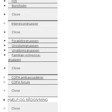
Fyn
Bornholm
Close
Interessegrupper
Close
Forældregruppen
Urostomigruppen
Ungdomsgruppen
Familiær-polypose-
gruppen
Close
COPA ambassadører
COPA forum
Close
HJÆLP OG RÅDGIVNING
Close