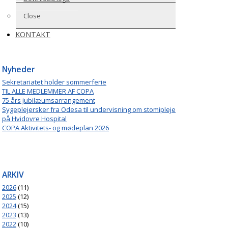
Close
KONTAKT
Nyheder
Sekretariatet holder sommerferie
TIL ALLE MEDLEMMER AF COPA
75 års jubilæumsarrangement
Sygeplejersker fra Odesa til undervisning om stomipleje
på Hvidovre Hospital
COPA Aktivitets- og mødeplan 2026
ARKIV
2026
(11)
2025
(12)
2024
(15)
2023
(13)
2022
(10)