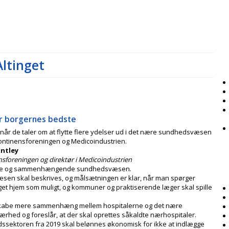
Altinget
r borgernes bedste
 når de taler om at flytte flere ydelser ud i det nære sundhedsvæsen
ontinensforeningen og Medicoindustrien.
untley
sforeningen og direktør i Medicoindustrien
 nære og sammenhængende sundhedsvæsen.
æsen skal beskrives, og målsætningen er klar, når man spørger
get hjem som muligt, og kommuner og praktiserende læger skal spille
skabe mere sammenhæng mellem hospitalerne og det nære
hed og foreslår, at der skal oprettes såkaldte nærhospitaler.
dssektoren fra 2019 skal belønnes økonomisk for ikke at indlægge