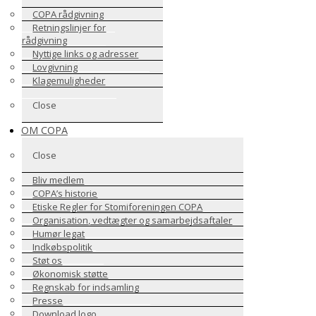
COPA rådgivning
Retningslinjer for
rådgivning
Nyttige links og adresser
Lovgivning
Klagemuligheder
Close
OM COPA
Close
Bliv medlem
COPA’s historie
Etiske Regler for Stomiforeningen COPA
Organisation, vedtægter og samarbejdsaftaler
Humør legat
Indkøbspolitik
Støt os
Økonomisk støtte
Regnskab for indsamling
Presse
Download logo