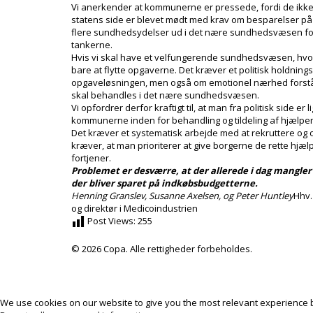
Vi anerkender at kommunerne er pressede, fordi de ikke er 
statens side er blevet mødt med krav om besparelser på i
flere sundhedsydelser ud i det nære sundhedsvæsen for 
tankerne.
Hvis vi skal have et velfungerende sundhedsvæsen, hv
bare at flytte opgaverne. Det kræver et politisk holdnin
opgaveløsningen, men også om emotionel nærhed forstå
skal behandles i det nære sundhedsvæsen.
Vi opfordrer derfor kraftigt til, at man fra politisk side e
kommunerne inden for behandling og tildeling af hjælpemi
Det kræver et systematisk arbejde med at rekruttere og
kræver, at man prioriterer at give borgerne de rette hj
fortjener.
Problemet er desværre, at der allerede i dag mangl
der bliver sparet på indkøbsbudgetterne.
Henning Granslev, Susanne Axelsen, og Peter Huntley
Hhv.
og direktør i Medicoindustrien
Post Views:
255
© 2026 Copa. Alle rettigheder forbeholdes.
We use cookies on our website to give you the most relevant experience by