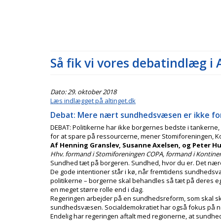
Så fik vi vores debatindlæg i 
Dato: 29. oktober 2018
Læs indlægget på altinget.dk
Debat: Mere nært sundhedsvæsen er ikke fo
DEBAT: Politikerne har ikke borgernes bedste i tankerne,
for at spare på ressourcerne, mener Stomiforeningen, K
Af Henning Granslev, Susanne Axelsen, og Peter H
Hhv. formand i Stomiforeningen COPA, formand i Kontinen
Sundhed tæt på borgeren. Sundhed, hvor du er. Det
De gode intentioner står i kø, når fremtidens sundhedsv
politikerne – borgerne skal behandles så tæt på deres e
en meget større rolle end i dag.
Regeringen arbejder på en sundhedsreform, som skal 
sundhedsvæsen. Socialdemokratiet har også fokus på nær
Endelig har regeringen aftalt med regionerne, at sundhe