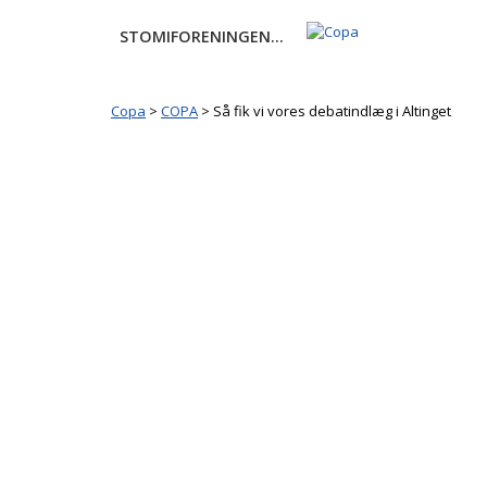
Videre
STOMIFORENINGEN...
til
indhold
Copa
>
COPA
>
Så fik vi vores debatindlæg i Altinget