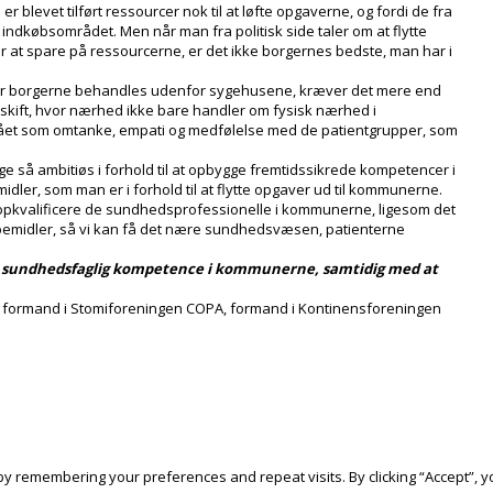
blevet tilført ressourcer nok til at løfte opgaverne, og fordi de fra
ndkøbsområdet. Men når man fra politisk side taler om at flytte
at spare på ressourcerne, er det ikke borgernes bedste, man har i
or borgerne behandles udenfor sygehusene, kræver det mere end
gsskift, hvor nærhed ikke bare handler om fysisk nærhed i
et som omtanke, empati og medfølelse med de patientgrupper, som
r lige så ambitiøs i forhold til at opbygge fremtidssikrede kompetencer i
dler, som man er i forhold til at flytte opgaver ud til kommunerne.
 opkvalificere de sundhedsprofessionelle i kommunerne, ligesom det
ælpemidler, så vi kan få det nære sundhedsvæsen, patienterne
er sundhedsfaglig kompetence i kommunerne, samtidig med at
 formand i Stomiforeningen COPA, formand i Kontinensforeningen
 remembering your preferences and repeat visits. By clicking “Accept”, yo