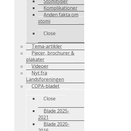
Stomityper
Komplikationer
Anden fakta om
stomi
Close
Tema-artikler
Pjecer, brochurer &
plakater
Videoer
Nyt fra
Landsforeningen
COPA-bladet
Close
Blade 2025-
2021
Blade 2020-
2016