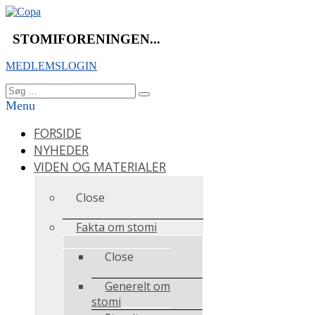
Videre
til
indhold
STOMIFORENINGEN...
MEDLEMSLOGIN
Søg
Søg
efter:
Menu
FORSIDE
NYHEDER
VIDEN OG MATERIALER
Close
Fakta om stomi
Close
Generelt om
stomi