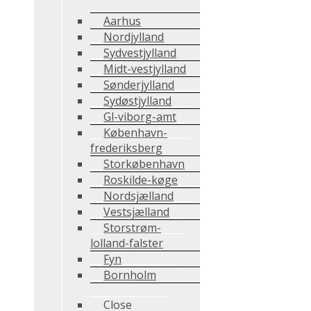
Aarhus
Nordjylland
Sydvestjylland
Midt-vestjylland
Sønderjylland
Sydøstjylland
Gl-viborg-amt
København-
frederiksberg
Storkøbenhavn
Roskilde-køge
Nordsjælland
Vestsjælland
Storstrøm-
lolland-falster
Fyn
Bornholm
Close