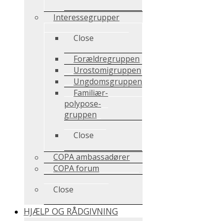
Interessegrupper
Close
Forældregruppen
Urostomigruppen
Ungdomsgruppen
Familiær-
polypose-
gruppen
Close
COPA ambassadører
COPA forum
Close
HJÆLP OG RÅDGIVNING