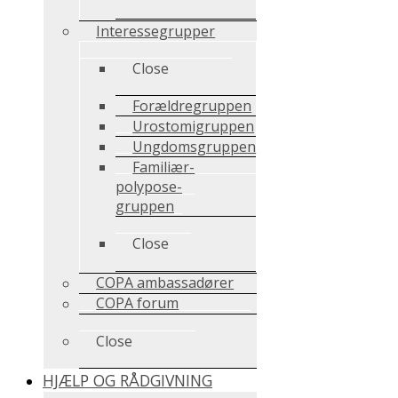
Interessegrupper
Close
Forældregruppen
Urostomigruppen
Ungdomsgruppen
Familiær-
polypose-
gruppen
Close
COPA ambassadører
COPA forum
Close
HJÆLP OG RÅDGIVNING