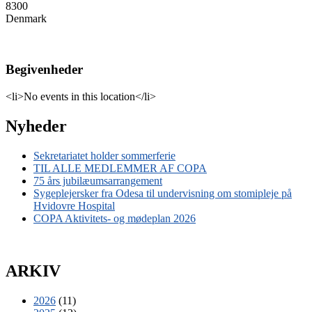
8300
Denmark
Begivenheder
<li>No events in this location</li>
Nyheder
Sekretariatet holder sommerferie
TIL ALLE MEDLEMMER AF COPA
75 års jubilæumsarrangement
Sygeplejersker fra Odesa til undervisning om stomipleje på
Hvidovre Hospital
COPA Aktivitets- og mødeplan 2026
ARKIV
2026
(11)