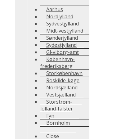
Aarhus
Nordjylland
Sydvestjylland
Midt-vestjylland
Sønderjylland
Sydøstjylland
Gl-viborg-amt
København-
frederiksberg
Storkøbenhavn
Roskilde-køge
Nordsjælland
Vestsjælland
Storstrøm-
lolland-falster
Fyn
Bornholm
Close