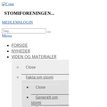
Videre
til
indhold
STOMIFORENINGEN...
MEDLEMSLOGIN
Søg
Søg
efter:
Menu
FORSIDE
NYHEDER
VIDEN OG MATERIALER
Close
Fakta om stomi
Close
Generelt om
stomi