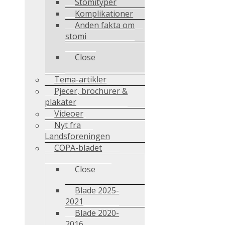
Stomityper
Komplikationer
Anden fakta om
stomi
Close
Tema-artikler
Pjecer, brochurer &
plakater
Videoer
Nyt fra
Landsforeningen
COPA-bladet
Close
Blade 2025-
2021
Blade 2020-
2016