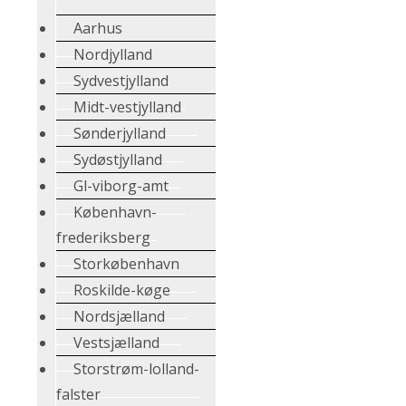
Aarhus
Nordjylland
Sydvestjylland
Midt-vestjylland
Sønderjylland
Sydøstjylland
Gl-viborg-amt
København-
frederiksberg
Storkøbenhavn
Roskilde-køge
Nordsjælland
Vestsjælland
Storstrøm-lolland-
falster