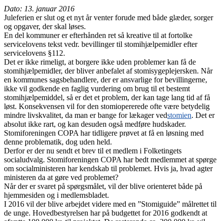
Dato: 13. januar 2016
Juleferien er slut og et nyt år venter forude med både glæder, sorger
og opgaver, der skal løses.
En del kommuner er efterhånden ret så kreative til at fortolke
servicelovens tekst vedr. bevillinger til stomihjælpemidler efter
servicelovens §112.
Det er ikke rimeligt, at borgere ikke uden problemer kan få de
stomihjælpemidler, der bliver anbefalet af stomisygeplejersken. Når
en kommunes sagsbehandlere, der er ansvarlige for bevillingerne,
ikke vil godkende en faglig vurdering om brug til et bestemt
stomihjælpemiddel, så er det et problem, der kan tage lang tid af få
løst. Konsekvensen vil for den stomiopererede ofte være betydelig
mindre livskvalitet, da man er bange for lækager ved
stomien
. Det er
absolut ikke rart, og kan desuden også medføre hudskader.
Stomiforeningen COPA har tidligere prøvet at få en løsning med
denne problematik, dog uden held.
Derfor er der nu sendt et brev til et medlem i Folketingets
socialudvalg. Stomiforeningen COPA har bedt medlemmet at spørge
om socialministeren har kendskab til problemet. Hvis ja, hvad agter
ministeren da at gøre ved problemet?
Når der er svaret på spørgsmålet, vil der blive orienteret både på
hjemmesiden og i medlemsbladet.
I 2016 vil der blive arbejdet videre med en ”Stomiguide” målrettet til
de unge. Hovedbestyrelsen har på budgettet for 2016 godkendt at