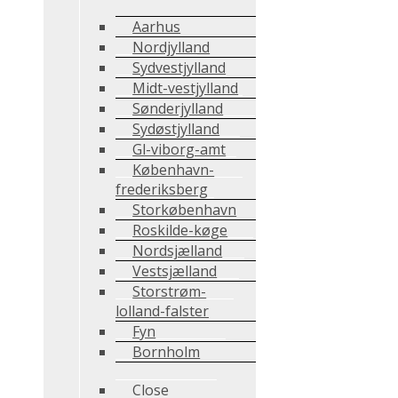
Aarhus
Nordjylland
Sydvestjylland
Midt-vestjylland
Sønderjylland
Sydøstjylland
Gl-viborg-amt
København-
frederiksberg
Storkøbenhavn
Roskilde-køge
Nordsjælland
Vestsjælland
Storstrøm-
lolland-falster
Fyn
Bornholm
Close