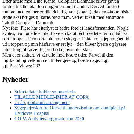
Efter aftale med Bina Kanto, Coloplast Danmark bliver gaven
fordelt til alle lokalforeningerne rundt i landet. Derved får flest
mulige medlemmer er lille del af gaven (kagen), da den økonomiske
støtte skal bruges til kaffe/brød m.m. ved et lokalt medlemsmøde.
Tak til Coloplast, Danmark.
Nyt foto. Flere har efterlyst et bedre foto af landsformanden. Nogle
syntes, jeg lignede en der have en kalot på hovedet eller mit hår var
sort i toppen. Den sorte plet er en skygge. Fakta er, ja jeg er gået lidt
ud i toppen og min hårfarve er ret lys – den bliver lysere og lysere
uden brug af farve. Jeg ved ikke, hvad der sker.
Men et er sikkert, vi går alle mod lysere tider. Farvel til den
mørke tid og velkommen til længere og lysere dage. h.g.
Post Views:
282
Nyheder
Sekretariatet holder sommerferie
TIL ALLE MEDLEMMER AF COPA
75 års jubilæumsarrangement
Sygeplejersker fra Odesa til undervisning om stomipleje på
Hvidovre Hospital
COPA Aktivitets- og mødeplan 2026