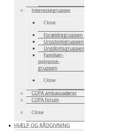
Interessegrupper
Close
Forældregruppen
Urostomigruppen
Ungdomsgruppen
Familiær-
polypose-
gruppen
Close
COPA ambassadører
COPA forum
Close
HJÆLP OG RÅDGIVNING