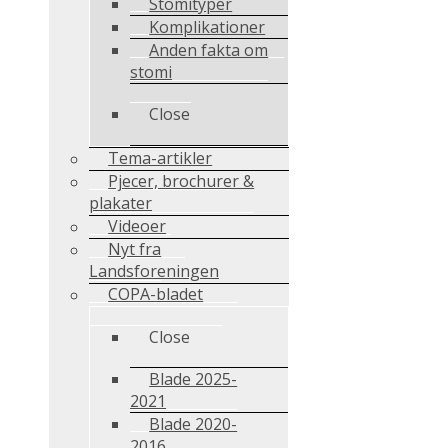
Stomityper
Komplikationer
Anden fakta om
stomi
Close
Tema-artikler
Pjecer, brochurer &
plakater
Videoer
Nyt fra
Landsforeningen
COPA-bladet
Close
Blade 2025-
2021
Blade 2020-
2016