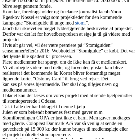
afsætte 100.000 kr. til projektet. De resterende ca. 200.000 kr. vil
blive søgt gennem fonde.
Komiker, foredragsholder og freelance journalist Jacob Yoon
Egeskov Nossel er valgt som projektleder for den kommende
kampagne ”Stomiguide til unge med
stomi
”.
Jaocb har skrevet en meget fyldestgørende beskrivelse af projektet.
Derfor var det let for hovedbestyrelsen at sige ja til gå videre med
projektet.
Hvis alt går vel, vil der være premiere på ”Stomiguiden”
sensommer/efterår 2016. Webhotellet ”Stomiguide” er købt. Det var
det første lille spadestik i processen.
Flere medlemmer har spurgt, om de ikke kan få et medlemskort.
Vi vil arbejde videre med dette, og forventer, ønsket kan blive
realiseret i det kommende år. Kortet bliver formentligt meget
lignende kortet ”Ostomy Card” til brug ved rejser. Det
kan ses på vores hjemmeside. Der skal dog tilføjes navn og
medlemsnummer.
I bladet kan der læses om vores projekt med at sende hjælpemidler
til stomiopererede i Odessa.
Tak til alle der har bidraget til denne hjælp.
Julen er som bekendt børnenes fest med gaver m.m.
Stomiforeningen COPA er just ikke et barn. Men gaver modtages
med glæde. Coloplast Danmark A/S var så venlig at sende en
gavecheck på 15.000 kr. der kunne bruges til medlemspleje eller
et projekt målrettet stomiopererede.