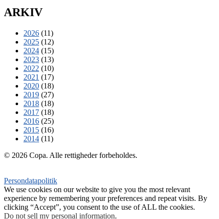
ARKIV
2026
(11)
2025
(12)
2024
(15)
2023
(13)
2022
(10)
2021
(17)
2020
(18)
2019
(27)
2018
(18)
2017
(18)
2016
(25)
2015
(16)
2014
(11)
© 2026 Copa. Alle rettigheder forbeholdes.
Persondatapolitik
We use cookies on our website to give you the most relevant
experience by remembering your preferences and repeat visits. By
clicking “Accept”, you consent to the use of ALL the cookies.
Do not sell my personal information
.