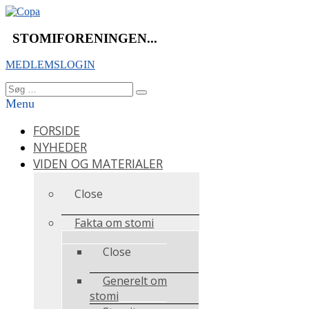
Videre
til
indhold
STOMIFORENINGEN...
MEDLEMSLOGIN
Søg
Søg
efter:
Menu
FORSIDE
NYHEDER
VIDEN OG MATERIALER
Close
Fakta om stomi
Close
Generelt om
stomi