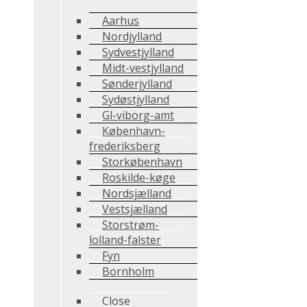
Aarhus
Nordjylland
Sydvestjylland
Midt-vestjylland
Sønderjylland
Sydøstjylland
Gl-viborg-amt
København-
frederiksberg
Storkøbenhavn
Roskilde-køge
Nordsjælland
Vestsjælland
Storstrøm-
lolland-falster
Fyn
Bornholm
Close