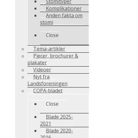
Stomityper
Komplikationer
Anden fakta om
stomi
Close
Tema-artikler
Pjecer, brochurer &
plakater
Videoer
Nyt fra
Landsforeningen
COPA-bladet
Close
Blade 2025-
2021
Blade 2020-
2016