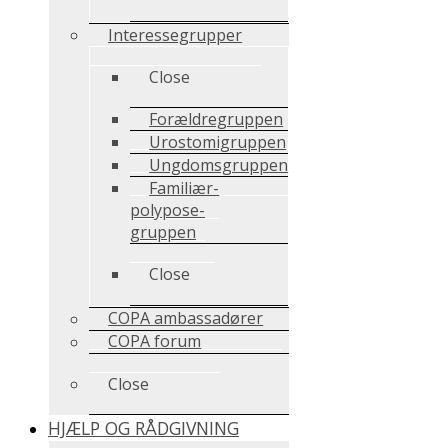
Interessegrupper
Close
Forældregruppen
Urostomigruppen
Ungdomsgruppen
Familiær-
polypose-
gruppen
Close
COPA ambassadører
COPA forum
Close
HJÆLP OG RÅDGIVNING