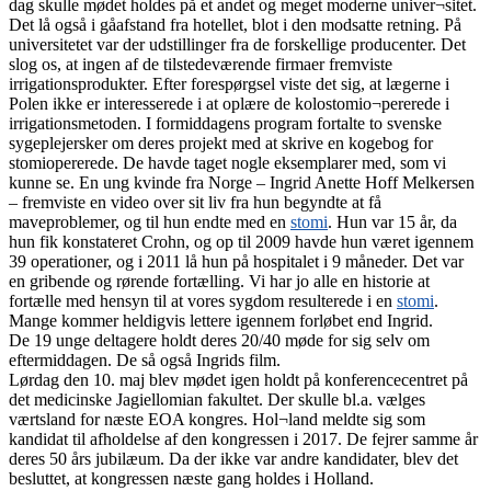
dag skulle mødet holdes på et andet og meget moderne univer¬sitet.
Det lå også i gåafstand fra hotellet, blot i den modsatte retning. På
universitetet var der udstillinger fra de forskellige producenter. Det
slog os, at ingen af de tilstedeværende firmaer fremviste
irrigationsprodukter. Efter forespørgsel viste det sig, at lægerne i
Polen ikke er interesserede i at oplære de kolostomio¬pererede i
irrigationsmetoden. I formiddagens program fortalte to svenske
sygeplejersker om deres projekt med at skrive en kogebog for
stomiopererede. De havde taget nogle eksemplarer med, som vi
kunne se. En ung kvinde fra Norge – Ingrid Anette Hoff Melkersen
– fremviste en video over sit liv fra hun begyndte at få
maveproblemer, og til hun endte med en
stomi
. Hun var 15 år, da
hun fik konstateret Crohn, og op til 2009 havde hun været igennem
39 operationer, og i 2011 lå hun på hospitalet i 9 måneder. Det var
en gribende og rørende fortælling. Vi har jo alle en historie at
fortælle med hensyn til at vores sygdom resulterede i en
stomi
.
Mange kommer heldigvis lettere igennem forløbet end Ingrid.
De 19 unge deltagere holdt deres 20/40 møde for sig selv om
eftermiddagen. De så også Ingrids film.
Lørdag den 10. maj blev mødet igen holdt på konferencecentret på
det medicinske Jagiellomian fakultet. Der skulle bl.a. vælges
værtsland for næste EOA kongres. Hol¬land meldte sig som
kandidat til afholdelse af den kongressen i 2017. De fejrer samme år
deres 50 års jubilæum. Da der ikke var andre kandidater, blev det
besluttet, at kongressen næste gang holdes i Holland.