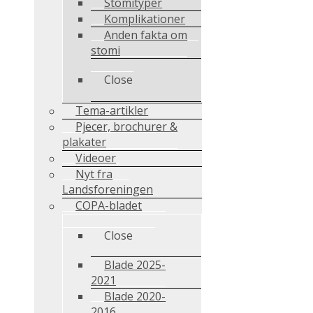
Stomityper
Komplikationer
Anden fakta om
stomi
Close
Tema-artikler
Pjecer, brochurer &
plakater
Videoer
Nyt fra
Landsforeningen
COPA-bladet
Close
Blade 2025-
2021
Blade 2020-
2016