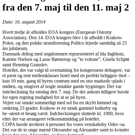
fra den 7. maj til den 11. maj 2
Dato: 16. august 2014
Hvert tredje år afholdes EOA kongres (European Ostomy
Association). Den 14. EOA kongres blev i år afholdt i Krakow.
Polen, og den polske stomiforening Polilco fejrede samtidig sit 25
års jubilæum.
Danmark deltog med ungdommen repræsenteret af Ida Ingblom,
Katrine Nielsen og Lasse Bønnerup og ”to voksne”, Gisela Schjøtt
samt Henning Granslev.
Hotellet, der var valgt til overnatning for kongressens deltagere, var
et pænt og rent mellemklasses hotel med en perfekt beliggen¬hed –
kun 10 min. gang til byens centrum med en stor markeds¬plads i
midten, og omgivet af nogle smukke gamle bygninger. Der var
indcheckning fra onsdag den 7. maj. De der ankom tidligere havde
for egen regning mulighed for at se på byen.
Vejret var smukt sommerligt med sol fra en skyfri himmel og
omkring 23 grader. Krakow er en smuk gammel kulturby og
be¬stemt et besøg værd. Indcheckningen sluttede kl. 1900, hvor
efter der var arrangeret velkomstmiddag på hotellet.
COPA havde inviteret 4 personer fra vores venskabsby Odes¬sa.
Det var de to unge mænd Olexander og Alexander samt to kvinder