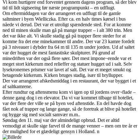
Vi kom hurtigere end forventet gennem dagens program, så der blev
tid til lidt sigtseeing før næste programpunkt – en udflugt.
Om eftermiddagen var der arrangeret en udflugt til de gamle
saltminer i byen Wielliczka. Efter ca. en halv times kørsel i bus
nåede vi derud. Det var et utroligt spændende sted. For at komme
ned til minen skulle man gå på mange trapper – i alt 380 trin. Men
det var ikke alt. Vi skulle stadig gå på trapper flere steder for at
komme fra det ene minekammer til andre. Der var 23 kamre fordelt
på 3 niveauer i dybder fra 64 m til 135 m under jorden. Ud af saltet
var der hugget de mest fantastiske skulpturer. På grund af
minedriften var der også flere søer. Det mest impone¬rende var et
meget stort kirkerum med relieffer og statuer hugget ud i salt. Selv
lysekronernes prismer var lavet af salt. Det var et meget smukt og
betagende kirkerum. Kirken bruges stadig, især til bryllupper.
Der var arrangeret afskedsmiddag i en restaurant, der var bygget i et
af saltkamrene.
Efter rundtur og aftensmenu kom vi igen op til jordens over¬flade –
denne gang dog i en elevator. Da vi var kommet tilbage til hotellet,
var der flere der ville se på byen ved aftenstide. En del havde dog
fået nok af trapper og lange gange, så de foretrak at blive på hotellet
og hygge sig med socialt samvær m.m..
Søndag den 11. maj var der almindeligt opbrud. Det er altid
vemodigt at skulle sige farvel til de mange venner – men om tre år er
der mulighed for et glædeligt gensyn i Holland. n