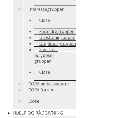
Interessegrupper
Close
Forældregruppen
Urostomigruppen
Ungdomsgruppen
Familiær-
polypose-
gruppen
Close
COPA ambassadører
COPA forum
Close
HJÆLP OG RÅDGIVNING