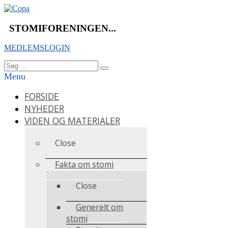
Videre
til
indhold
STOMIFORENINGEN...
MEDLEMSLOGIN
Søg
Søg
efter:
Menu
FORSIDE
NYHEDER
VIDEN OG MATERIALER
Close
Fakta om stomi
Close
Generelt om
stomi