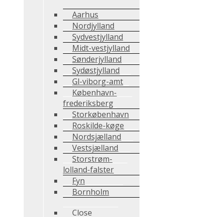
Aarhus
Nordjylland
Sydvestjylland
Midt-vestjylland
Sønderjylland
Sydøstjylland
Gl-viborg-amt
København-
frederiksberg
Storkøbenhavn
Roskilde-køge
Nordsjælland
Vestsjælland
Storstrøm-
lolland-falster
Fyn
Bornholm
Close