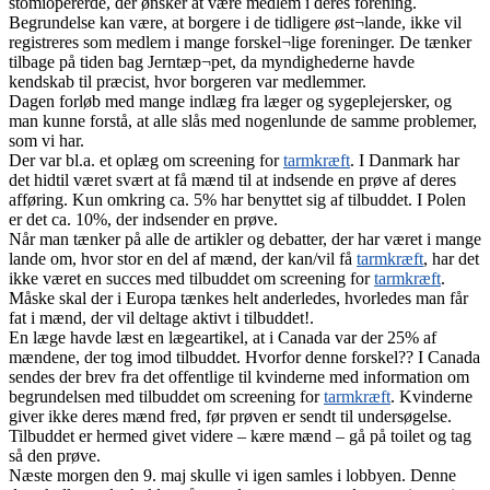
stomiopererde, der ønsker at være medlem i deres forening.
Begrundelse kan være, at borgere i de tidligere øst¬lande, ikke vil
registreres som medlem i mange forskel¬lige foreninger. De tænker
tilbage på tiden bag Jerntæp¬pet, da myndighederne havde
kendskab til præcist, hvor borgeren var medlemmer.
Dagen forløb med mange indlæg fra læger og sygeplejersker, og
man kunne forstå, at alle slås med nogenlunde de samme problemer,
som vi har.
Der var bl.a. et oplæg om screening for
tarmkræft
. I Danmark har
det hidtil været svært at få mænd til at indsende en prøve af deres
afføring. Kun omkring ca. 5% har benyttet sig af tilbuddet. I Polen
er det ca. 10%, der indsender en prøve.
Når man tænker på alle de artikler og debatter, der har været i mange
lande om, hvor stor en del af mænd, der kan/vil få
tarmkræft
, har det
ikke været en succes med tilbuddet om screening for
tarmkræft
.
Måske skal der i Europa tænkes helt anderledes, hvorledes man får
fat i mænd, der vil deltage aktivt i tilbuddet!.
En læge havde læst en lægeartikel, at i Canada var der 25% af
mændene, der tog imod tilbuddet. Hvorfor denne forskel?? I Canada
sendes der brev fra det offentlige til kvinderne med information om
begrundelsen med tilbuddet om screening for
tarmkræft
. Kvinderne
giver ikke deres mænd fred, før prøven er sendt til undersøgelse.
Tilbuddet er hermed givet videre – kære mænd – gå på toilet og tag
så den prøve.
Næste morgen den 9. maj skulle vi igen samles i lobbyen. Denne