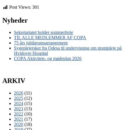
Post Views:
301
Nyheder
Sekretariatet holder sommerferie
TIL ALLE MEDLEMMER AF COPA
75 års jubilæumsarrangement
Sygeplejersker fra Odesa til undervisning om stomipleje på
Hvidovre Hospital
COPA Aktivitets- og mødeplan 2026
ARKIV
2026
(11)
2025
(12)
2024
(15)
2023
(13)
2022
(10)
2021
(17)
2020
(18)
2019
(27)