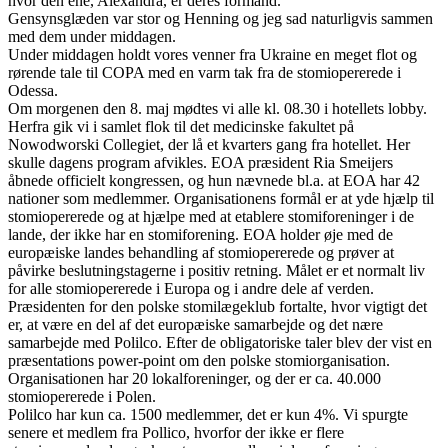
hvor den ene, Alexandra, er deres formand.
Gensynsglæden var stor og Henning og jeg sad naturligvis sammen
med dem under middagen.
Under middagen holdt vores venner fra Ukraine en meget flot og
rørende tale til COPA med en varm tak fra de stomiopererede i
Odessa.
Om morgenen den 8. maj mødtes vi alle kl. 08.30 i hotellets lobby.
Herfra gik vi i samlet flok til det medicinske fakultet på
Nowodworski Collegiet, der lå et kvarters gang fra hotellet. Her
skulle dagens program afvikles. EOA præsident Ria Smeijers
åbnede officielt kongressen, og hun nævnede bl.a. at EOA har 42
nationer som medlemmer. Organisationens formål er at yde hjælp til
stomiopererede og at hjælpe med at etablere stomiforeninger i de
lande, der ikke har en stomiforening. EOA holder øje med de
europæiske landes behandling af stomiopererede og prøver at
påvirke beslutningstagerne i positiv retning. Målet er et normalt liv
for alle stomiopererede i Europa og i andre dele af verden.
Præsidenten for den polske stomilægeklub fortalte, hvor vigtigt det
er, at være en del af det europæiske samarbejde og det nære
samarbejde med Polilco. Efter de obligatoriske taler blev der vist en
præsentations power-point om den polske stomiorganisation.
Organisationen har 20 lokalforeninger, og der er ca. 40.000
stomiopererede i Polen.
Polilco har kun ca. 1500 medlemmer, det er kun 4%. Vi spurgte
senere et medlem fra Pollico, hvorfor der ikke er flere