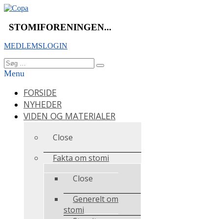
Videre
til
indhold
STOMIFORENINGEN...
MEDLEMSLOGIN
Søg
Søg
efter:
Menu
FORSIDE
NYHEDER
VIDEN OG MATERIALER
Close
Fakta om stomi
Close
Generelt om
stomi