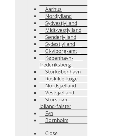
Aarhus
Nordjylland
Sydvestjylland
Midt-vestjylland
Sønderjylland
Sydøstjylland
Gl-viborg-amt
København-
frederiksberg
Storkøbenhavn
Roskilde-køge
Nordsjælland
Vestsjælland
Storstrøm-
lolland-falster
Fyn
Bornholm
Close