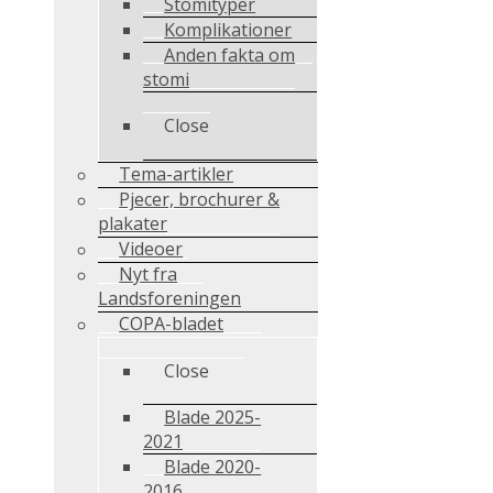
Stomityper
Komplikationer
Anden fakta om
stomi
Close
Tema-artikler
Pjecer, brochurer &
plakater
Videoer
Nyt fra
Landsforeningen
COPA-bladet
Close
Blade 2025-
2021
Blade 2020-
2016