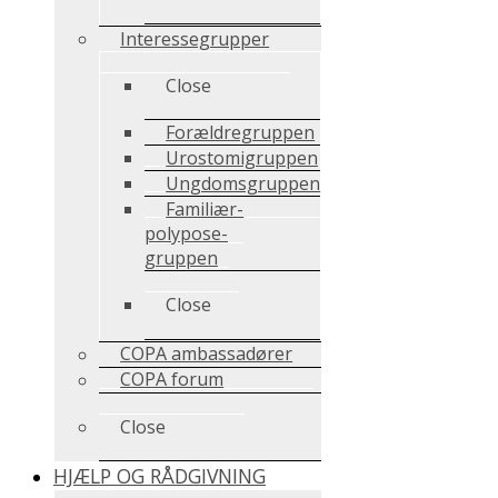
Interessegrupper
Close
Forældregruppen
Urostomigruppen
Ungdomsgruppen
Familiær-
polypose-
gruppen
Close
COPA ambassadører
COPA forum
Close
HJÆLP OG RÅDGIVNING