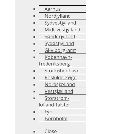
Aarhus
Nordjylland
Sydvestjylland
Midt-vestjylland
Sønderjylland
Sydøstjylland
Gl-viborg-amt
København-
frederiksberg
Storkøbenhavn
Roskilde-køge
Nordsjælland
Vestsjælland
Storstrøm-
lolland-falster
Fyn
Bornholm
Close