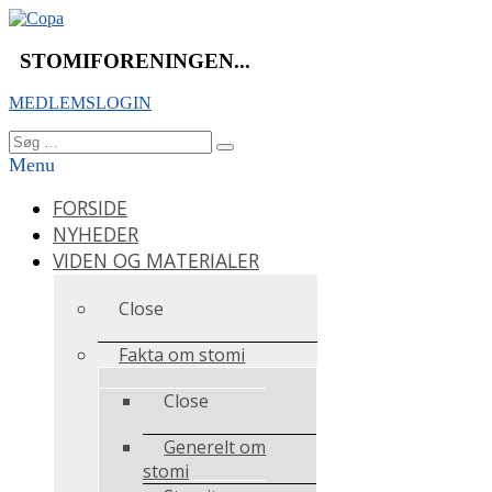
Videre
til
indhold
STOMIFORENINGEN...
MEDLEMSLOGIN
Søg
Søg
efter:
Menu
FORSIDE
NYHEDER
VIDEN OG MATERIALER
Close
Fakta om stomi
Close
Generelt om
stomi