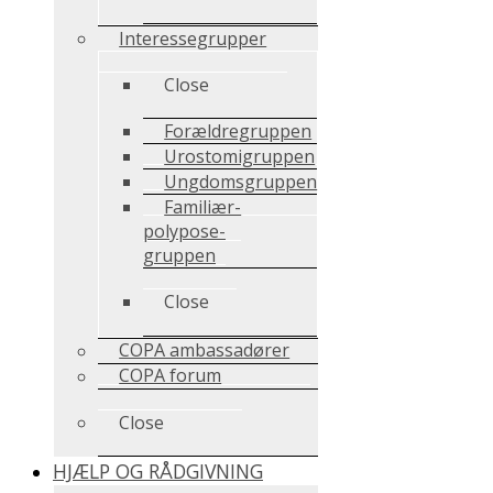
Interessegrupper
Close
Forældregruppen
Urostomigruppen
Ungdomsgruppen
Familiær-
polypose-
gruppen
Close
COPA ambassadører
COPA forum
Close
HJÆLP OG RÅDGIVNING