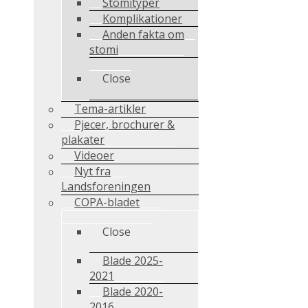
Stomityper
Komplikationer
Anden fakta om
stomi
Close
Tema-artikler
Pjecer, brochurer &
plakater
Videoer
Nyt fra
Landsforeningen
COPA-bladet
Close
Blade 2025-
2021
Blade 2020-
2016