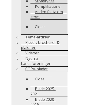
Stomityper
Komplikationer
Anden fakta om
stomi
Close
Tema-artikler
Pjecer, brochurer &
plakater
Videoer
Nyt fra
Landsforeningen
COPA-bladet
Close
Blade 2025-
2021
Blade 2020-
2016