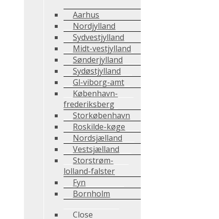
Aarhus
Nordjylland
Sydvestjylland
Midt-vestjylland
Sønderjylland
Sydøstjylland
Gl-viborg-amt
København-
frederiksberg
Storkøbenhavn
Roskilde-køge
Nordsjælland
Vestsjælland
Storstrøm-
lolland-falster
Fyn
Bornholm
Close