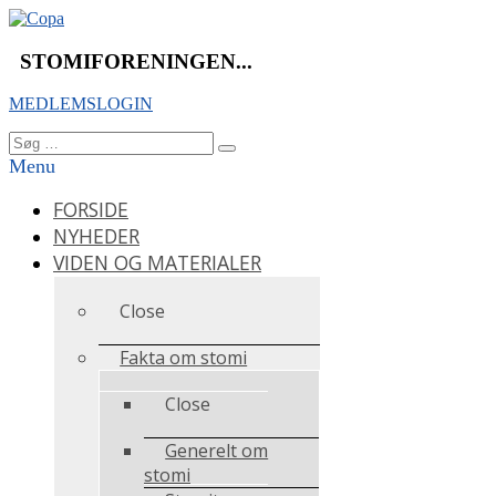
Videre
til
indhold
STOMIFORENINGEN...
MEDLEMSLOGIN
Søg
Søg
efter:
Menu
FORSIDE
NYHEDER
VIDEN OG MATERIALER
Close
Fakta om stomi
Close
Generelt om
stomi