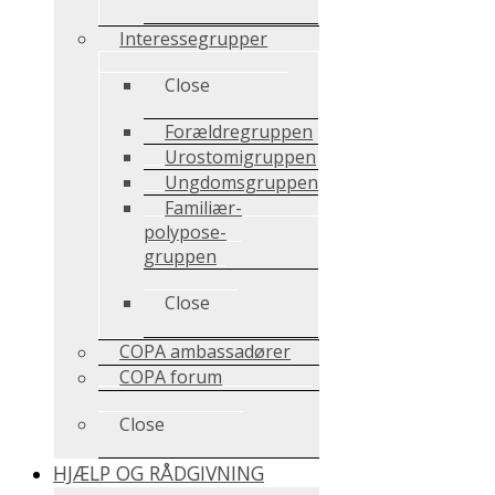
Interessegrupper
Close
Forældregruppen
Urostomigruppen
Ungdomsgruppen
Familiær-
polypose-
gruppen
Close
COPA ambassadører
COPA forum
Close
HJÆLP OG RÅDGIVNING