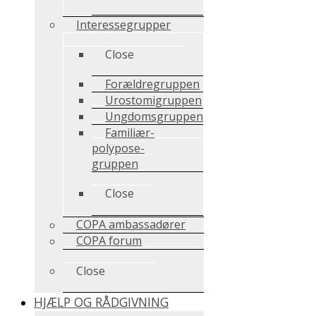
Interessegrupper
Close
Forældregruppen
Urostomigruppen
Ungdomsgruppen
Familiær-
polypose-
gruppen
Close
COPA ambassadører
COPA forum
Close
HJÆLP OG RÅDGIVNING