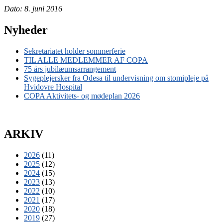
Dato: 8. juni 2016
Nyheder
Sekretariatet holder sommerferie
TIL ALLE MEDLEMMER AF COPA
75 års jubilæumsarrangement
Sygeplejersker fra Odesa til undervisning om stomipleje på
Hvidovre Hospital
COPA Aktivitets- og mødeplan 2026
ARKIV
2026
(11)
2025
(12)
2024
(15)
2023
(13)
2022
(10)
2021
(17)
2020
(18)
2019
(27)