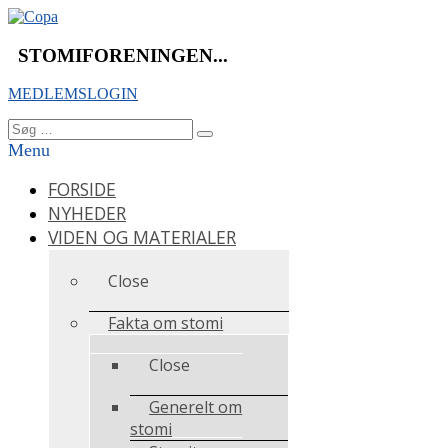
Videre
til
indhold
STOMIFORENINGEN...
MEDLEMSLOGIN
Søg
Søg
efter:
Menu
FORSIDE
NYHEDER
VIDEN OG MATERIALER
Close
Fakta om stomi
Close
Generelt om
stomi