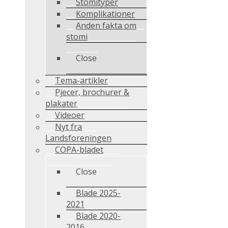
Stomityper
Komplikationer
Anden fakta om
stomi
Close
Tema-artikler
Pjecer, brochurer &
plakater
Videoer
Nyt fra
Landsforeningen
COPA-bladet
Close
Blade 2025-
2021
Blade 2020-
2016