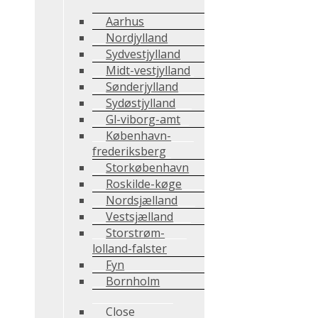
Aarhus
Nordjylland
Sydvestjylland
Midt-vestjylland
Sønderjylland
Sydøstjylland
Gl-viborg-amt
København-
frederiksberg
Storkøbenhavn
Roskilde-køge
Nordsjælland
Vestsjælland
Storstrøm-
lolland-falster
Fyn
Bornholm
Close