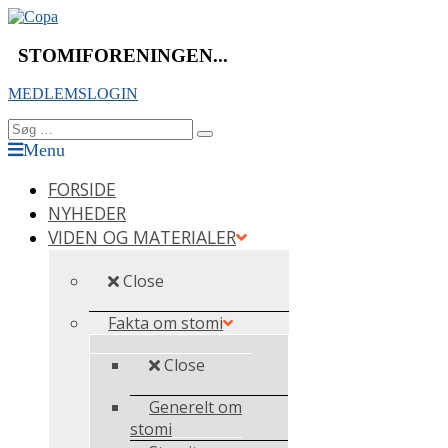
Videre
til
indhold
STOMIFORENINGEN...
MEDLEMSLOGIN
Søg
Søg
efter:
Menu
FORSIDE
NYHEDER
VIDEN OG MATERIALER
Close
Fakta om stomi
Close
Generelt om
stomi