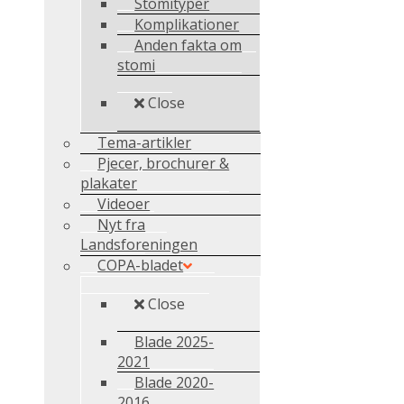
Stomityper
Komplikationer
Anden fakta om
stomi
Close
Tema-artikler
Pjecer, brochurer &
plakater
Videoer
Nyt fra
Landsforeningen
COPA-bladet
Close
Blade 2025-
2021
Blade 2020-
2016