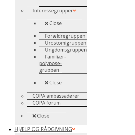
Interessegrupper
Close
Forældregruppen
Urostomigruppen
Ungdomsgruppen
Familiær-
polypose-
gruppen
Close
COPA ambassadører
COPA forum
Close
HJÆLP OG RÅDGIVNING