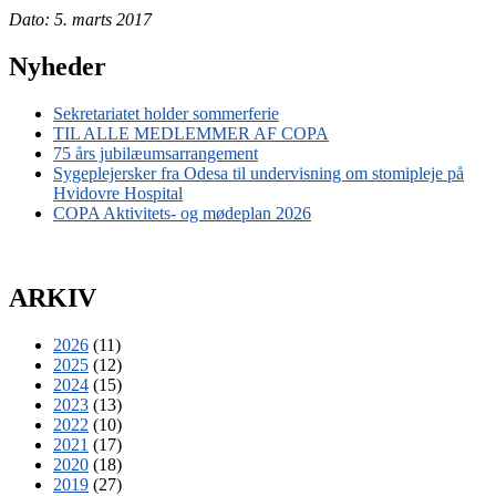
Dato: 5. marts 2017
Nyheder
Sekretariatet holder sommerferie
TIL ALLE MEDLEMMER AF COPA
75 års jubilæumsarrangement
Sygeplejersker fra Odesa til undervisning om stomipleje på
Hvidovre Hospital
COPA Aktivitets- og mødeplan 2026
ARKIV
2026
(11)
2025
(12)
2024
(15)
2023
(13)
2022
(10)
2021
(17)
2020
(18)
2019
(27)