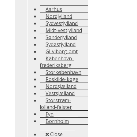
Aarhus
Nordjylland
Sydvestjylland
Midt-vestjylland
Sønderjylland
Sydøstjylland
Gl-viborg-amt
København-
frederiksberg
Storkøbenhavn
Roskilde-køge
Nordsjælland
Vestsjælland
Storstrøm-
lolland-falster
Fyn
Bornholm
Close