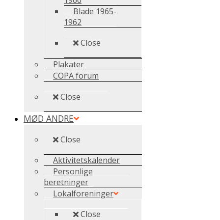
Blade 1965-
1962
Close
Plakater
COPA forum
Close
MØD ANDRE
Close
Aktivitetskalender
Personlige
beretninger
Lokalforeninger
Close