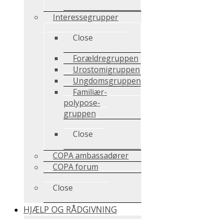
Interessegrupper
Close
Forældregruppen
Urostomigruppen
Ungdomsgruppen
Familiær-
polypose-
gruppen
Close
COPA ambassadører
COPA forum
Close
HJÆLP OG RÅDGIVNING