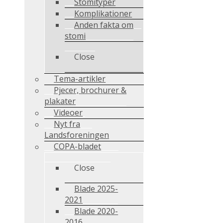
Stomityper
Komplikationer
Anden fakta om
stomi
Close
Tema-artikler
Pjecer, brochurer &
plakater
Videoer
Nyt fra
Landsforeningen
COPA-bladet
Close
Blade 2025-
2021
Blade 2020-
2016