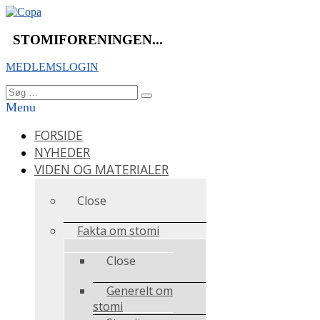
Videre
til
indhold
STOMIFORENINGEN...
MEDLEMSLOGIN
Søg
Søg
efter:
Menu
FORSIDE
NYHEDER
VIDEN OG MATERIALER
Close
Fakta om stomi
Close
Generelt om
stomi