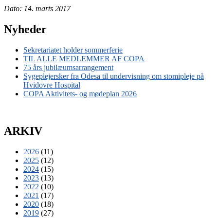
Dato: 14. marts 2017
Nyheder
Sekretariatet holder sommerferie
TIL ALLE MEDLEMMER AF COPA
75 års jubilæumsarrangement
Sygeplejersker fra Odesa til undervisning om stomipleje på
Hvidovre Hospital
COPA Aktivitets- og mødeplan 2026
ARKIV
2026
(11)
2025
(12)
2024
(15)
2023
(13)
2022
(10)
2021
(17)
2020
(18)
2019
(27)