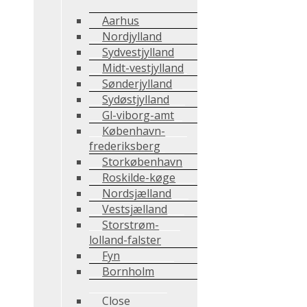
Aarhus
Nordjylland
Sydvestjylland
Midt-vestjylland
Sønderjylland
Sydøstjylland
Gl-viborg-amt
København-
frederiksberg
Storkøbenhavn
Roskilde-køge
Nordsjælland
Vestsjælland
Storstrøm-
lolland-falster
Fyn
Bornholm
Close