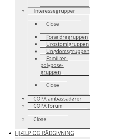
Interessegrupper
Close
Forældregruppen
Urostomigruppen
Ungdomsgruppen
Familiær-
polypose-
gruppen
Close
COPA ambassadører
COPA forum
Close
HJÆLP OG RÅDGIVNING