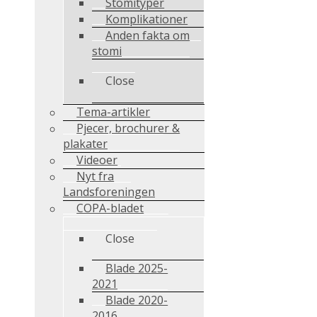
Stomityper
Komplikationer
Anden fakta om
stomi
Close
Tema-artikler
Pjecer, brochurer &
plakater
Videoer
Nyt fra
Landsforeningen
COPA-bladet
Close
Blade 2025-
2021
Blade 2020-
2016