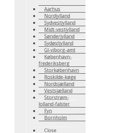
Aarhus
Nordjylland
Sydvestjylland
Midt-vestjylland
Sønderjylland
Sydøstjylland
Gl-viborg-amt
København-
frederiksberg
Storkøbenhavn
Roskilde-køge
Nordsjælland
Vestsjælland
Storstrøm-
lolland-falster
Fyn
Bornholm
Close