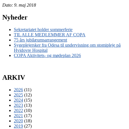
Dato: 9. maj 2018
Nyheder
Sekretariatet holder sommerferie
TIL ALLE MEDLEMMER AF COPA
75 års jubilæumsarrangement
Sygeplejersker fra Odesa til undervisning om stomipleje på
Hvidovre Hospital
COPA Aktivitets- og mødeplan 2026
ARKIV
2026
(11)
2025
(12)
2024
(15)
2023
(13)
2022
(10)
2021
(17)
2020
(18)
2019
(27)