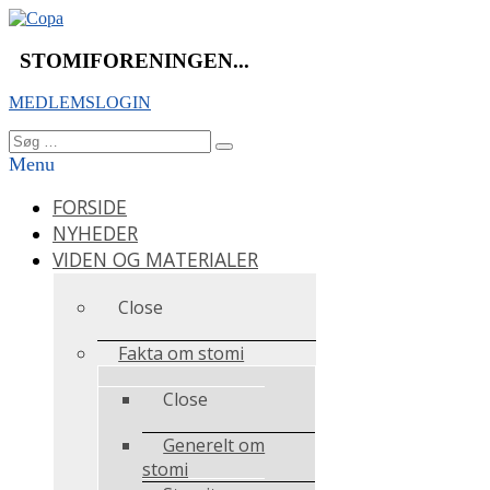
Videre
til
indhold
STOMIFORENINGEN...
MEDLEMSLOGIN
Søg
Søg
efter:
Menu
FORSIDE
NYHEDER
VIDEN OG MATERIALER
Close
Fakta om stomi
Close
Generelt om
stomi