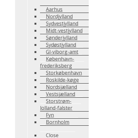
Aarhus
Nordjylland
Sydvestjylland
Midt-vestjylland
Sønderjylland
Sydøstjylland
Gl-viborg-amt
København-
frederiksberg
Storkøbenhavn
Roskilde-køge
Nordsjælland
Vestsjælland
Storstrøm-
lolland-falster
Fyn
Bornholm
Close