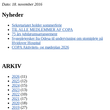
Dato: 18. november 2016
Nyheder
Sekretariatet holder sommerferie
TIL ALLE MEDLEMMER AF COPA
75 års jubilæumsarrangement
Sygeplejersker fra Odesa til undervisning om stomipleje på
Hvidovre Hospital
COPA Aktivitets- og mødeplan 2026
ARKIV
2026
(11)
2025
(12)
2024
(15)
2023
(13)
2022
(10)
2021
(17)
2020
(18)
2019
(27)