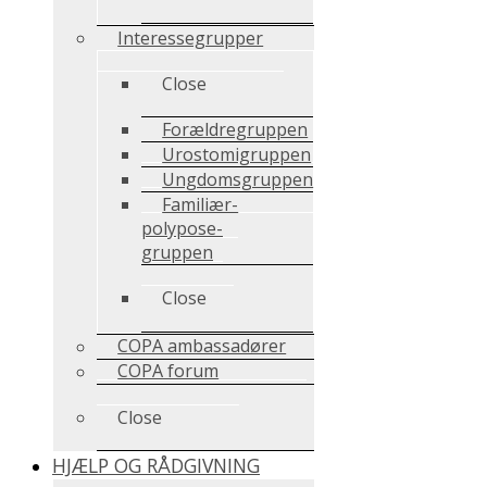
Interessegrupper
Close
Forældregruppen
Urostomigruppen
Ungdomsgruppen
Familiær-
polypose-
gruppen
Close
COPA ambassadører
COPA forum
Close
HJÆLP OG RÅDGIVNING