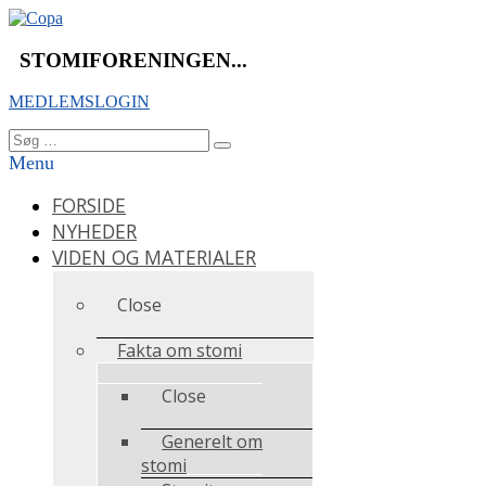
Videre
til
indhold
STOMIFORENINGEN...
MEDLEMSLOGIN
Søg
Søg
efter:
Menu
FORSIDE
NYHEDER
VIDEN OG MATERIALER
Close
Fakta om stomi
Close
Generelt om
stomi