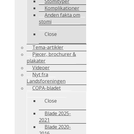
Stomityper
Komplikationer
Anden fakta om
stomi
Close
Tema-artikler
Pjecer, brochurer &
plakater
Videoer
Nyt fra
Landsforeningen
COPA-bladet
Close
Blade 2025-
2021
Blade 2020-
2016