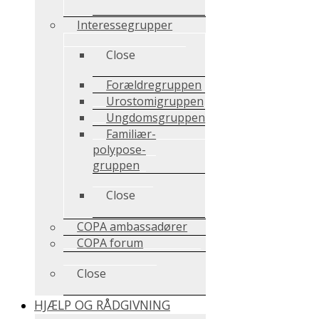
Interessegrupper
Close
Forældregruppen
Urostomigruppen
Ungdomsgruppen
Familiær-
polypose-
gruppen
Close
COPA ambassadører
COPA forum
Close
HJÆLP OG RÅDGIVNING