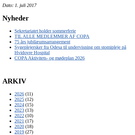
Dato: 1. juli 2017
Nyheder
Sekretariatet holder sommerferie
TIL ALLE MEDLEMMER AF COPA
75 års jubilæumsarrangement
Sygeplejersker fra Odesa til undervisning om stomipleje på
Hvidovre Hospital
COPA Aktivitets- og mødeplan 2026
ARKIV
2026
(11)
2025
(12)
2024
(15)
2023
(13)
2022
(10)
2021
(17)
2020
(18)
2019
(27)