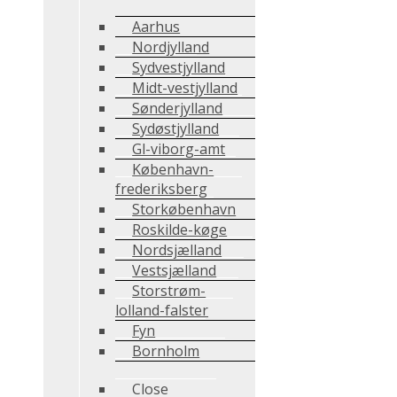
Aarhus
Nordjylland
Sydvestjylland
Midt-vestjylland
Sønderjylland
Sydøstjylland
Gl-viborg-amt
København-
frederiksberg
Storkøbenhavn
Roskilde-køge
Nordsjælland
Vestsjælland
Storstrøm-
lolland-falster
Fyn
Bornholm
Close