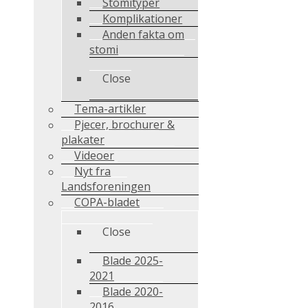
Stomityper
Komplikationer
Anden fakta om
stomi
Close
Tema-artikler
Pjecer, brochurer &
plakater
Videoer
Nyt fra
Landsforeningen
COPA-bladet
Close
Blade 2025-
2021
Blade 2020-
2016