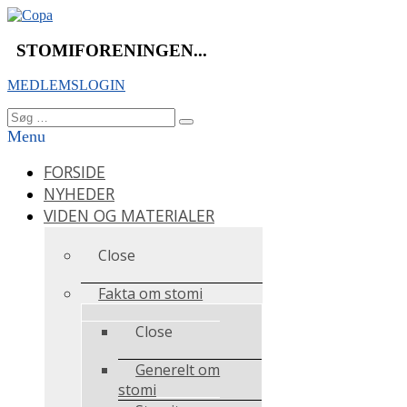
Videre
til
indhold
STOMIFORENINGEN...
MEDLEMSLOGIN
Søg
Søg
efter:
Menu
FORSIDE
NYHEDER
VIDEN OG MATERIALER
Close
Fakta om stomi
Close
Generelt om
stomi