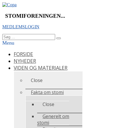
Videre
til
indhold
STOMIFORENINGEN...
MEDLEMSLOGIN
Søg
Søg
efter:
Menu
FORSIDE
NYHEDER
VIDEN OG MATERIALER
Close
Fakta om stomi
Close
Generelt om
stomi