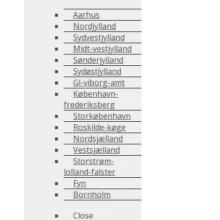
Aarhus
Nordjylland
Sydvestjylland
Midt-vestjylland
Sønderjylland
Sydøstjylland
Gl-viborg-amt
København-
frederiksberg
Storkøbenhavn
Roskilde-køge
Nordsjælland
Vestsjælland
Storstrøm-
lolland-falster
Fyn
Bornholm
Close