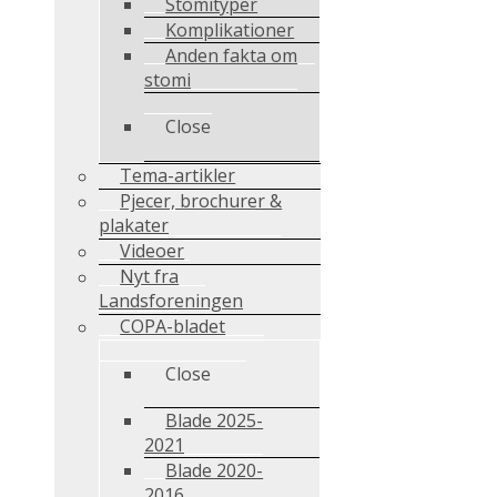
Stomityper
Komplikationer
Anden fakta om
stomi
Close
Tema-artikler
Pjecer, brochurer &
plakater
Videoer
Nyt fra
Landsforeningen
COPA-bladet
Close
Blade 2025-
2021
Blade 2020-
2016