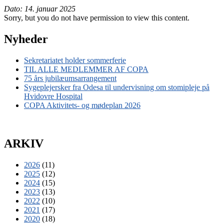
Dato: 14. januar 2025
Sorry, but you do not have permission to view this content.
Nyheder
Sekretariatet holder sommerferie
TIL ALLE MEDLEMMER AF COPA
75 års jubilæumsarrangement
Sygeplejersker fra Odesa til undervisning om stomipleje på
Hvidovre Hospital
COPA Aktivitets- og mødeplan 2026
ARKIV
2026
(11)
2025
(12)
2024
(15)
2023
(13)
2022
(10)
2021
(17)
2020
(18)