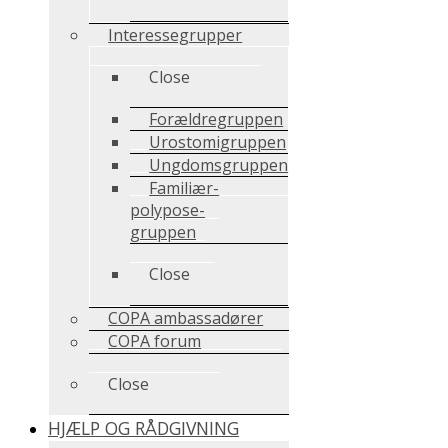
Interessegrupper
Close
Forældregruppen
Urostomigruppen
Ungdomsgruppen
Familiær-
polypose-
gruppen
Close
COPA ambassadører
COPA forum
Close
HJÆLP OG RÅDGIVNING