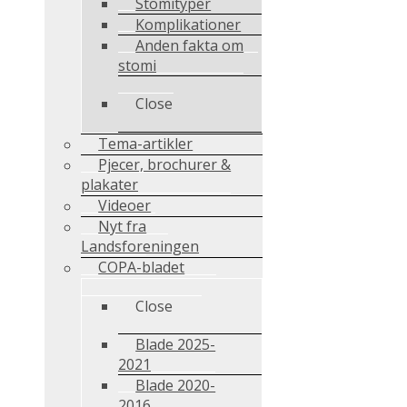
Stomityper
Komplikationer
Anden fakta om
stomi
Close
Tema-artikler
Pjecer, brochurer &
plakater
Videoer
Nyt fra
Landsforeningen
COPA-bladet
Close
Blade 2025-
2021
Blade 2020-
2016