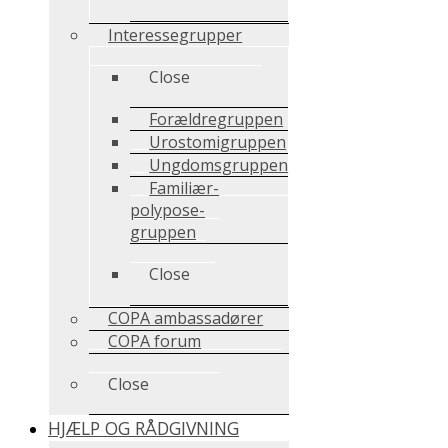
Interessegrupper
Close
Forældregruppen
Urostomigruppen
Ungdomsgruppen
Familiær-
polypose-
gruppen
Close
COPA ambassadører
COPA forum
Close
HJÆLP OG RÅDGIVNING