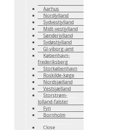
Aarhus
Nordjylland
Sydvestjylland
Midt-vestjylland
Sønderjylland
Sydøstjylland
Gl-viborg-amt
København-
frederiksberg
Storkøbenhavn
Roskilde-køge
Nordsjælland
Vestsjælland
Storstrøm-
lolland-falster
Fyn
Bornholm
Close