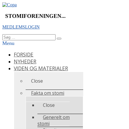
Videre
til
indhold
STOMIFORENINGEN...
MEDLEMSLOGIN
Søg
Søg
efter:
Menu
FORSIDE
NYHEDER
VIDEN OG MATERIALER
Close
Fakta om stomi
Close
Generelt om
stomi