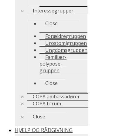
Interessegrupper
Close
Forældregruppen
Urostomigruppen
Ungdomsgruppen
Familiær-
polypose-
gruppen
Close
COPA ambassadører
COPA forum
Close
HJÆLP OG RÅDGIVNING