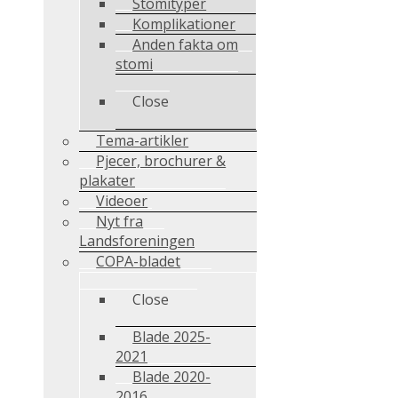
Stomityper
Komplikationer
Anden fakta om
stomi
Close
Tema-artikler
Pjecer, brochurer &
plakater
Videoer
Nyt fra
Landsforeningen
COPA-bladet
Close
Blade 2025-
2021
Blade 2020-
2016