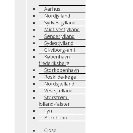
Aarhus
Nordjylland
Sydvestjylland
Midt-vestjylland
Sønderjylland
Sydøstjylland
Gl-viborg-amt
København-
frederiksberg
Storkøbenhavn
Roskilde-køge
Nordsjælland
Vestsjælland
Storstrøm-
lolland-falster
Fyn
Bornholm
Close