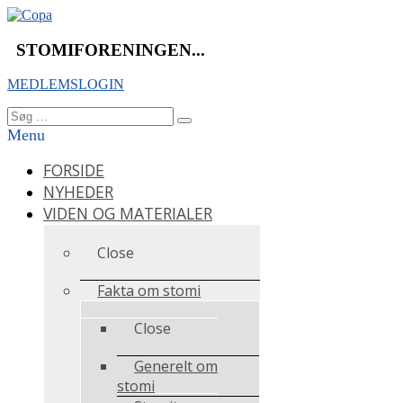
Videre
til
indhold
STOMIFORENINGEN...
MEDLEMSLOGIN
Søg
Søg
efter:
Menu
FORSIDE
NYHEDER
VIDEN OG MATERIALER
Close
Fakta om stomi
Close
Generelt om
stomi