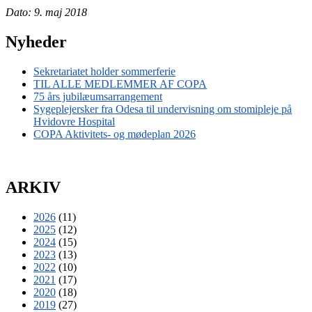
Dato: 9. maj 2018
Nyheder
Sekretariatet holder sommerferie
TIL ALLE MEDLEMMER AF COPA
75 års jubilæumsarrangement
Sygeplejersker fra Odesa til undervisning om stomipleje på
Hvidovre Hospital
COPA Aktivitets- og mødeplan 2026
ARKIV
2026
(11)
2025
(12)
2024
(15)
2023
(13)
2022
(10)
2021
(17)
2020
(18)
2019
(27)