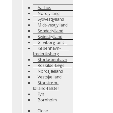
Aarhus
Nordjylland
Sydvestjylland
Midt-vestjylland
Sønderjylland
Sydøstjylland
Gl-viborg-amt
København-
frederiksberg
Storkøbenhavn
Roskilde-køge
Nordsjælland
Vestsjælland
Storstrøm-
lolland-falster
Fyn
Bornholm
Close