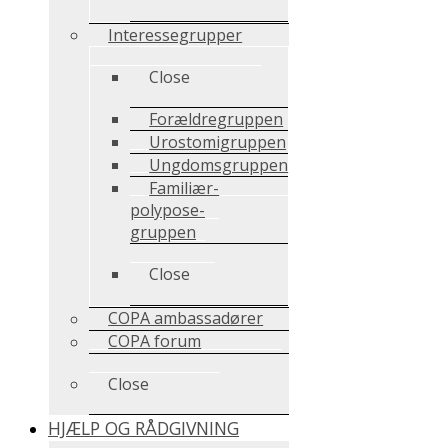
Interessegrupper
Close
Forældregruppen
Urostomigruppen
Ungdomsgruppen
Familiær-
polypose-
gruppen
Close
COPA ambassadører
COPA forum
Close
HJÆLP OG RÅDGIVNING