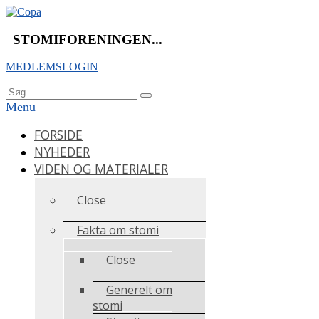
Videre
til
indhold
STOMIFORENINGEN...
MEDLEMSLOGIN
Søg
Søg
efter:
Menu
FORSIDE
NYHEDER
VIDEN OG MATERIALER
Close
Fakta om stomi
Close
Generelt om
stomi