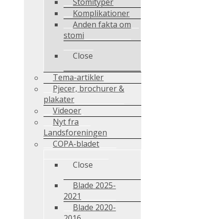
Stomityper
Komplikationer
Anden fakta om
stomi
Close
Tema-artikler
Pjecer, brochurer &
plakater
Videoer
Nyt fra
Landsforeningen
COPA-bladet
Close
Blade 2025-
2021
Blade 2020-
2016