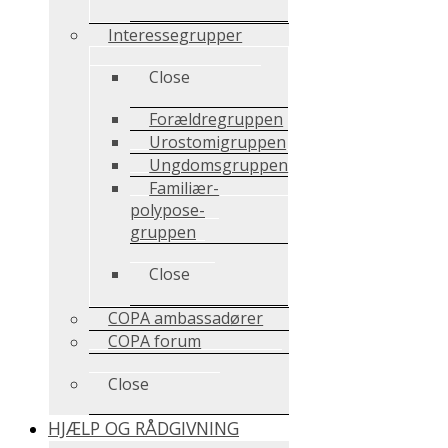
Interessegrupper
Close
Forældregruppen
Urostomigruppen
Ungdomsgruppen
Familiær-
polypose-
gruppen
Close
COPA ambassadører
COPA forum
Close
HJÆLP OG RÅDGIVNING