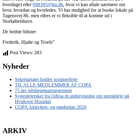
hverdage) eller
698395@kp.dk
, hvor vi kan aftale nærmere om
hvor, hvordan og hvorledes. Vi har mulighed for at booke lokale på
Tagensvej 86, men ellers er vi fleksible til at komme ud i
Storkøbenhavn.
De bedste hilsner
Frederik, Hjalte og Troels”
Post Views:
283
Nyheder
Sekretariatet holder sommerferie
TIL ALLE MEDLEMMER AF COPA
75 års jubilæumsarrangement
Sygeplejersker fra Odesa til undervisning om stomipleje på
Hvidovre Hospital
COPA Aktivitets- og mødeplan 2026
ARKIV