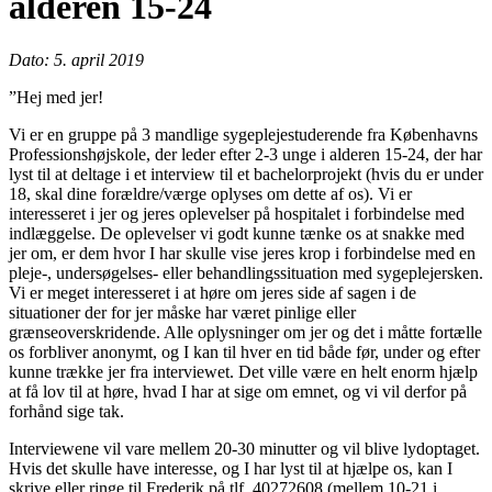
alderen 15-24
Dato: 5. april 2019
”Hej med jer!
Vi er en gruppe på 3 mandlige sygeplejestuderende fra Københavns
Professionshøjskole, der leder efter 2-3 unge i alderen 15-24, der har
lyst til at deltage i et interview til et bachelorprojekt (hvis du er under
18, skal dine forældre/værge oplyses om dette af os). Vi er
interesseret i jer og jeres oplevelser på hospitalet i forbindelse med
indlæggelse. De oplevelser vi godt kunne tænke os at snakke med
jer om, er dem hvor I har skulle vise jeres krop i forbindelse med en
pleje-, undersøgelses- eller behandlingssituation med sygeplejersken.
Vi er meget interesseret i at høre om jeres side af sagen i de
situationer der for jer måske har været pinlige eller
grænseoverskridende. Alle oplysninger om jer og det i måtte fortælle
os forbliver anonymt, og I kan til hver en tid både før, under og efter
kunne trække jer fra interviewet. Det ville være en helt enorm hjælp
at få lov til at høre, hvad I har at sige om emnet, og vi vil derfor på
forhånd sige tak.
Interviewene vil vare mellem 20-30 minutter og vil blive lydoptaget.
Hvis det skulle have interesse, og I har lyst til at hjælpe os, kan I
skrive eller ringe til Frederik på tlf. 40272608 (mellem 10-21 i