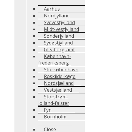
Aarhus
Nordjylland
Sydvestjylland
Midt-vestjylland
Sønderjylland
Sydøstjylland
Gl-viborg-amt
København-
frederiksberg
Storkøbenhavn
Roskilde-køge
Nordsjælland
Vestsjælland
Storstrøm-
lolland-falster
Fyn
Bornholm
Close