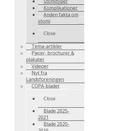
Stomityper
Komplikationer
Anden fakta om
stomi
Close
Tema-artikler
Pjecer, brochurer &
plakater
Videoer
Nyt fra
Landsforeningen
COPA-bladet
Close
Blade 2025-
2021
Blade 2020-
2016