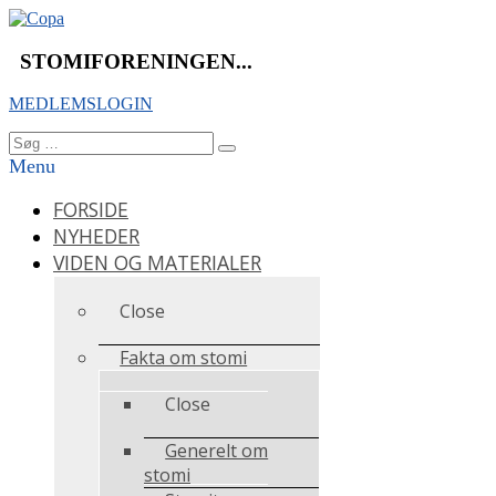
Videre
til
indhold
STOMIFORENINGEN...
MEDLEMSLOGIN
Søg
Søg
efter:
Menu
FORSIDE
NYHEDER
VIDEN OG MATERIALER
Close
Fakta om stomi
Close
Generelt om
stomi