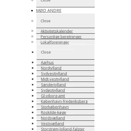
MØD ANDRE
Close
Aktivitetskalender
Personlige beretninger
Lokalforeninger
Close
Aarhus
Nordjylland
Sydvestjylland
Midt-vestjylland
Sønderjylland
Sydøstjylland
Gl-viborg-amt
København-frederiksberg
Storkøbenhavn
Roskilde-køge
Nordsjælland
Vestsjælland
Storstrøm-lolland-falster