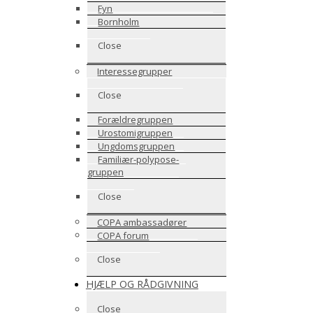
Fyn
Bornholm
Close
Interessegrupper
Close
Forældregruppen
Urostomigruppen
Ungdomsgruppen
Familiær-polypose-
gruppen
Close
COPA ambassadører
COPA forum
Close
HJÆLP OG RÅDGIVNING
Close