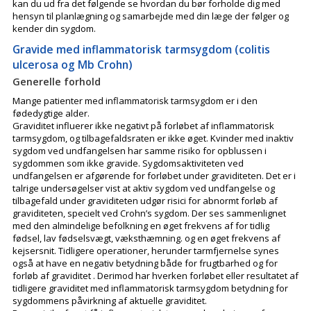
kan du ud fra det følgende se hvordan du bør forholde dig med
hensyn til planlægning og samarbejde med din læge der følger og
kender din sygdom.
Gravide med inflammatorisk tarmsygdom (colitis
ulcerosa og Mb Crohn)
Generelle forhold
Mange patienter med inflammatorisk tarmsygdom er i den
fødedygtige alder.
Graviditet influerer ikke negativt på forløbet af inflammatorisk
tarmsygdom, og tilbagefaldsraten er ikke øget. Kvinder med inaktiv
sygdom ved undfangelsen har samme risiko for opblussen i
sygdommen som ikke gravide. Sygdomsaktiviteten ved
undfangelsen er afgørende for forløbet under graviditeten. Det er i
talrige undersøgelser vist at aktiv sygdom ved undfangelse og
tilbagefald under graviditeten udgør risici for abnormt forløb af
graviditeten, specielt ved Crohn’s sygdom. Der ses sammenlignet
med den almindelige befolkning en øget frekvens af for tidlig
fødsel, lav fødselsvægt, væksthæmning. og en øget frekvens af
kejsersnit. Tidligere operationer, herunder tarmfjernelse synes
også at have en negativ betydning både for frugtbarhed og for
forløb af graviditet . Derimod har hverken forløbet eller resultatet af
tidligere graviditet med inflammatorisk tarmsygdom betydning for
sygdommens påvirkning af aktuelle graviditet.