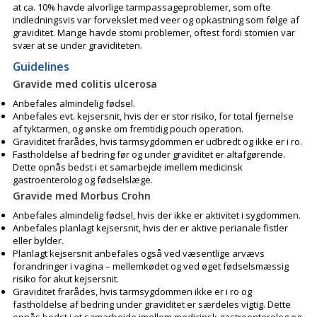
at ca. 10% havde alvorlige tarmpassageproblemer, som ofte
indledningsvis var forvekslet med veer og opkastning som følge af
graviditet. Mange havde stomi problemer, oftest fordi stomien var
svær at se under graviditeten.
Guidelines
Gravide med colitis ulcerosa
Anbefales almindelig fødsel.
Anbefales evt. kejsersnit, hvis der er stor risiko, for total fjernelse
af tyktarmen, og ønske om fremtidig pouch operation.
Graviditet frarådes, hvis tarmsygdommen er udbredt og ikke er i ro.
Fastholdelse af bedring før og under graviditet er altafgørende.
Dette opnås bedst i et samarbejde imellem medicinsk
gastroenterolog og fødselslæge.
Gravide med Morbus Crohn
Anbefales almindelig fødsel, hvis der ikke er aktivitet i sygdommen.
Anbefales planlagt kejsersnit, hvis der er aktive perianale fistler
eller bylder.
Planlagt kejsersnit anbefales også ved væsentlige arvævs
forandringer i vagina – mellemkødet og ved øget fødselsmæssig
risiko for akut kejsersnit.
Graviditet frarådes, hvis tarmsygdommen ikke er i ro og
fastholdelse af bedring under graviditet er særdeles vigtig. Dette
opnås bedst i et samarbejde imellem medicinsk gastroenterolog og