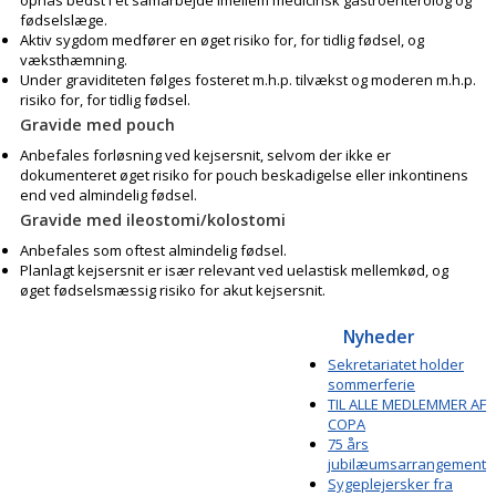
fødselslæge.
Aktiv sygdom medfører en øget risiko for, for tidlig fødsel, og
væksthæmning.
Under graviditeten følges fosteret m.h.p. tilvækst og moderen m.h.p.
risiko for, for tidlig fødsel.
Gravide med pouch
Anbefales forløsning ved kejsersnit, selvom der ikke er
dokumenteret øget risiko for pouch beskadigelse eller inkontinens
end ved almindelig fødsel.
Gravide med ileostomi/kolostomi
Anbefales som oftest almindelig fødsel.
Planlagt kejsersnit er især relevant ved uelastisk mellemkød, og
øget fødselsmæssig risiko for akut kejsersnit.
Nyheder
Sekretariatet holder
sommerferie
TIL ALLE MEDLEMMER AF
COPA
75 års
jubilæumsarrangement
Sygeplejersker fra