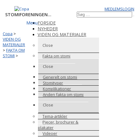
Videre
MEDLEMSLOGIN
til
Søg
STOMIFORENINGEN...
S
indhold
efter:
Menu
FORSIDE
NYHEDER
Copa
>
VIDEN OG MATERIALER
VIDEN OG
MATERIALER
Close
>
FAKTA OM
STOMI
>
Fakta om stomi
Close
Generelt om stomi
Stomityper
Komplikationer
Anden fakta om stomi
Close
Tema-artikler
Pjecer, brochurer &
plakater
Videoer