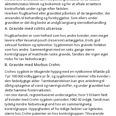
aktivitetsstatus klinisk og biokemisk og for at aftale et tættere
kontrolforløb under og lige efter fødslen.
Hverken frugtbarhed eller graviditet påvirkes af de lægemidler, der
anvendes til behandling og forebyggelse. Som ellers under
graviditet er det dog bedst at undgå langvarig steroidbehandling.
A. Gravide med colitis ulcerosa
Frugtbarheden er som helhed som hos andre kvinder, men meget
lavere efter ileoanal pouch (reservoir) anlæggelse, trods god
seksuel funktion og oplevelse. Sygdommen hos gravide forløber
som hos andre. Sammenlignet med en seks gange større
kontrolgruppe af matchede raske gravide, fandtes der ingen øget
risiko for lav fødselsvægt (
B. Gravide med Morbus Crohn:
Crohns sygdom er tiltagende hyppig med en nytilkomne tilfælde på
7 pr 100.000 indbyggere pr år, og sygdommen rammer ofte kvinder i
den fødedygtige alder. Tarmbetændelsen kan give anledning til
dårlig optagelse af vand og næringsstoffer, og under graviditet kan
dette hæmme fostervæksten.
I en stor dansk, registerbaseret undersøgelse, hvor 510 børn født
af kvinder med Crohn sygdom i perioden 1982-92 indgik, fandt man
tydelig mindre fødselsvægt end hos en sammenlignelig
kontrolgruppe. Hyppigheden af for tidlige fødsler var ligeledes
større hos Crohn patienter en hos kontrolgruppen. Tilsvarende