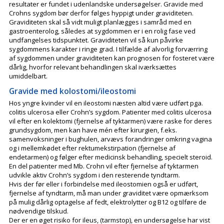
resultater er fundet i udenlandske undersøgelser. Gravide med
Crohns sygdom bør derfor følges hyppigt under graviditeten.
Graviditeten skal så vidt muligt planlægges i samråd med en
gastroenterolog, således at sygdommen er i en rolig fase ved
undfangelses tidspunktet. Graviditeten vil så kun påvirke
sygdommens karakter i ringe grad. I tilfælde af alvorlig forværring
af sygdommen under graviditeten kan prognosen for fosteret være
dårlig, hvorfor relevant behandlingen skal iværksættes
umiddelbart.
Gravide med kolostomi/ileostomi
Hos yngre kvinder vil en ileostomi næsten altid være udført pga.
colitis ulcerosa eller Crohn’s sygdom. Patienter med colitis ulcerosa
vil efter en kolektomi (fjernelse af tyktarmen) være raske for deres
grundsygdom, men kan have mén efter kirurgien, f.eks.
samenvoksninger i bughulen, arvævs forandringer omkring vagina
og i mellemkødet efter rektumekstirpation (fjernelse af
endetarmen) og følger efter medicinsk behandling, specielt steroid.
En del patienter med Mb. Crohn vil efter fjernelse af tyktarmen
udvikle aktiv Crohn’s sygdom i den resterende tyndtarm.
Hvis der før eller i forbindelse med ileostomien også er udført,
fjernelse af tyndtarm, må man under graviditet være opmærksom
på mulig dårlig optagelse af fedt, elektrolytter og B12 og tilføre de
nødvendige tilskud.
Der er en øget risiko for ileus, (tarmstop), en undersøgelse har vist