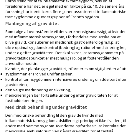
Børns risiko for at få inflammatorisk tarmsygdom, hvis en af
forældrene har det, er øget med en faktor på ca. 10. De senere års
forskning har identificeret flere gener associeret til inflammatoriske
tarmsygdomme og undergrupper af Crohn’s sygdom.
Planlægning af graviditet
Som følge af ovenstående vil det være hensigtsmæssigt, at kvinder
med inflammatorisk tarmsygdom, i forbindelse med ønske om at
blive gravid, konsulterer en medicinsk gastroenterolog m.h.p. at
sikre optimal sygdomskontrol (bedring) og rationel medicinering før,
under og efter graviditeten. Det skal sikres, at tarmsygdommen på
graviditetstidspunktet er mest mulig i ro, og at fosteret tåler den
anvendte medicin.
Kvinder, der planlægger graviditet, informeres om vigtigheden af at:
sygdommen er i ro ved undfangelsen,
kontrol af tarmsygdommen intensiveres under og umiddelbart efter
graviditeten,
den valgte medicinering er sikker og,
medicineringen bør fortsætte under og efter graviditeten for at
fastholde bedringen.
Medicinsk behandling under graviditet
Den medicinske behandling til den gravide kvinde med
inflammatorisk tarmsygdom adskiller sig i princippet ikke fra den , til
andre med samme sygdom. Kvinderne opfordres til at kontakte det
medicinske ambulatorium ved påvist graviditet, for at fastslå