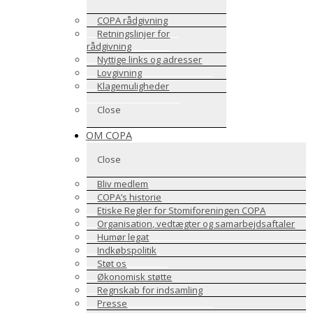
COPA rådgivning
Retningslinjer for
rådgivning
Nyttige links og adresser
Lovgivning
Klagemuligheder
Close
OM COPA
Close
Bliv medlem
COPA’s historie
Etiske Regler for Stomiforeningen COPA
Organisation, vedtægter og samarbejdsaftaler
Humør legat
Indkøbspolitik
Støt os
Økonomisk støtte
Regnskab for indsamling
Presse