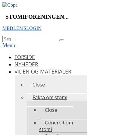
Videre
til
indhold
STOMIFORENINGEN...
MEDLEMSLOGIN
Søg
Søg
efter:
Menu
FORSIDE
NYHEDER
VIDEN OG MATERIALER
Close
Fakta om stomi
Close
Generelt om
stomi