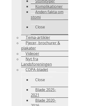
Stomityper
Komplikationer
Anden fakta om
stomi
Close
Tema-artikler
Pjecer, brochurer &
plakater
Videoer
Nyt fra
Landsforeningen
COPA-bladet
Close
Blade 2025-
2021
Blade 2020-
2016