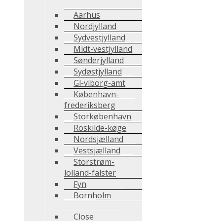
Aarhus
Nordjylland
Sydvestjylland
Midt-vestjylland
Sønderjylland
Sydøstjylland
Gl-viborg-amt
København-
frederiksberg
Storkøbenhavn
Roskilde-køge
Nordsjælland
Vestsjælland
Storstrøm-
lolland-falster
Fyn
Bornholm
Close