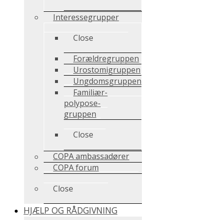
Interessegrupper
Close
Forældregruppen
Urostomigruppen
Ungdomsgruppen
Familiær-
polypose-
gruppen
Close
COPA ambassadører
COPA forum
Close
HJÆLP OG RÅDGIVNING