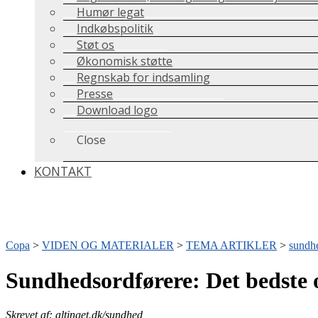
Humør legat
Indkøbspolitik
Støt os
Økonomisk støtte
Regnskab for indsamling
Presse
Download logo
Close
KONTAKT
Copa
>
VIDEN OG MATERIALER
>
TEMA ARTIKLER
>
sundhe
Sundhedsordførere: Det bedste o
Skrevet af: altinget.dk/sundhed