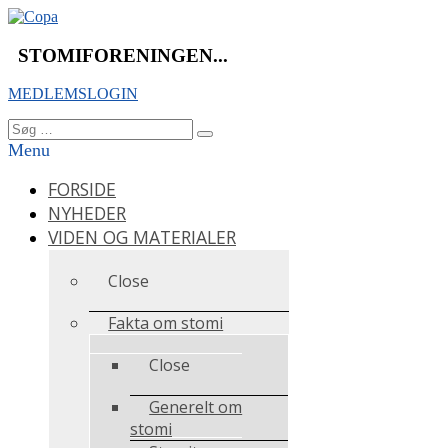
Videre
til
indhold
STOMIFORENINGEN...
MEDLEMSLOGIN
Søg
Søg
efter:
Menu
FORSIDE
NYHEDER
VIDEN OG MATERIALER
Close
Fakta om stomi
Close
Generelt om
stomi