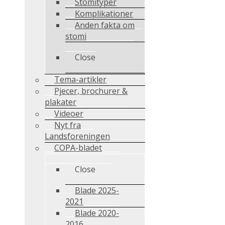
Stomityper
Komplikationer
Anden fakta om
stomi
Close
Tema-artikler
Pjecer, brochurer &
plakater
Videoer
Nyt fra
Landsforeningen
COPA-bladet
Close
Blade 2025-
2021
Blade 2020-
2016