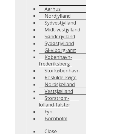
Aarhus
Nordjylland
Sydvestjylland
Midt-vestjylland
Sønderjylland
Sydøstjylland
Gl-viborg-amt
København-
frederiksberg
Storkøbenhavn
Roskilde-køge
Nordsjælland
Vestsjælland
Storstrøm-
lolland-falster
Fyn
Bornholm
Close