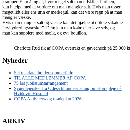
kramper. En måling af, hvor meget salt man udskiller i urinen,
kan hjælpe med at vurdere om man mangler salt. Hvis man tisser
meget lidt eller ens urin er mørkegul, kan det være regn på at man
mangler væske.
Hvis man mangler salt og væske kan det hjælpe at drikke såkaldte
”re-hydreringsvæsker”. Dem kan man købe eller lave selv, og
man kan supplere med mælk, og evt. bouillon.
Charlotte Rud fik af COPA overrakt en gavecheck på 25.000 kr. 
Nyheder
Sekretariatet holder sommerferie
TIL ALLE MEDLEMMER AF COPA
75 års jubilæumsarrangement
Sygeplejersker fra Odesa til undervisning om stomipleje på
Hvidovre Hospital
COPA Aktivitets- og mødeplan 2026
ARKIV