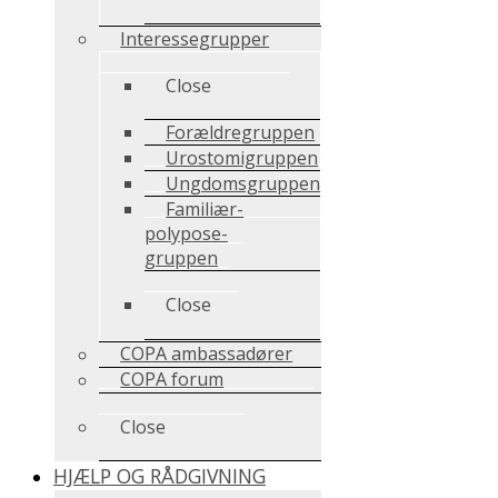
Interessegrupper
Close
Forældregruppen
Urostomigruppen
Ungdomsgruppen
Familiær-
polypose-
gruppen
Close
COPA ambassadører
COPA forum
Close
HJÆLP OG RÅDGIVNING