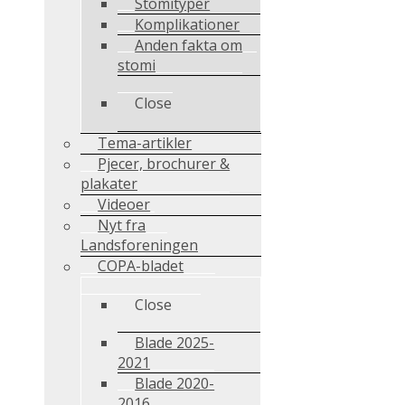
Stomityper
Komplikationer
Anden fakta om
stomi
Close
Tema-artikler
Pjecer, brochurer &
plakater
Videoer
Nyt fra
Landsforeningen
COPA-bladet
Close
Blade 2025-
2021
Blade 2020-
2016