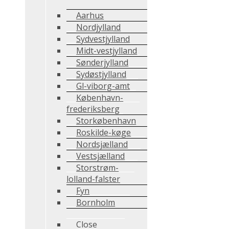
Aarhus
Nordjylland
Sydvestjylland
Midt-vestjylland
Sønderjylland
Sydøstjylland
Gl-viborg-amt
København-
frederiksberg
Storkøbenhavn
Roskilde-køge
Nordsjælland
Vestsjælland
Storstrøm-
lolland-falster
Fyn
Bornholm
Close