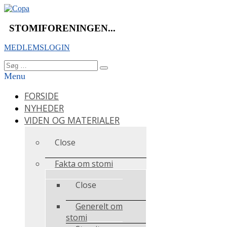
Videre
til
indhold
STOMIFORENINGEN...
MEDLEMSLOGIN
Søg
Søg
efter:
Menu
FORSIDE
NYHEDER
VIDEN OG MATERIALER
Close
Fakta om stomi
Close
Generelt om
stomi