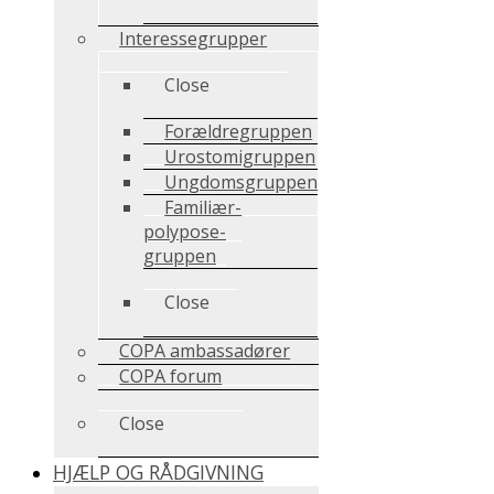
Interessegrupper
Close
Forældregruppen
Urostomigruppen
Ungdomsgruppen
Familiær-
polypose-
gruppen
Close
COPA ambassadører
COPA forum
Close
HJÆLP OG RÅDGIVNING