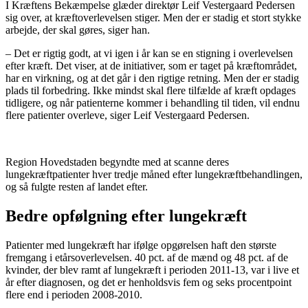
I Kræftens Bekæmpelse glæder direktør Leif Vestergaard Pedersen
sig over, at kræftoverlevelsen stiger. Men der er stadig et stort stykke
arbejde, der skal gøres, siger han.
– Det er rigtig godt, at vi igen i år kan se en stigning i overlevelsen
efter kræft. Det viser, at de initiativer, som er taget på kræftområdet,
har en virkning, og at det går i den rigtige retning. Men der er stadig
plads til forbedring. Ikke mindst skal flere tilfælde af kræft opdages
tidligere, og når patienterne kommer i behandling til tiden, vil endnu
flere patienter overleve, siger Leif Vestergaard Pedersen.
Region Hovedstaden begyndte med at scanne deres
lungekræftpatienter hver tredje måned efter lungekræftbehandlingen,
og så fulgte resten af landet efter.
Bedre opfølgning efter lungekræft
Patienter med lungekræft har ifølge opgørelsen haft den største
fremgang i etårsoverlevelsen. 40 pct. af de mænd og 48 pct. af de
kvinder, der blev ramt af lungekræft i perioden 2011-13, var i live et
år efter diagnosen, og det er henholdsvis fem og seks procentpoint
flere end i perioden 2008-2010.