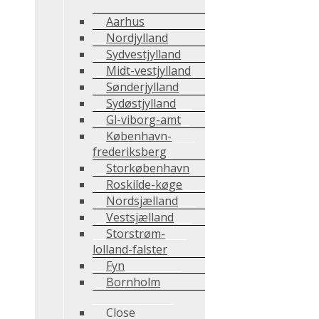
Aarhus
Nordjylland
Sydvestjylland
Midt-vestjylland
Sønderjylland
Sydøstjylland
Gl-viborg-amt
København-
frederiksberg
Storkøbenhavn
Roskilde-køge
Nordsjælland
Vestsjælland
Storstrøm-
lolland-falster
Fyn
Bornholm
Close