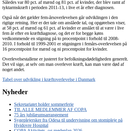
Således var 80 pct. af mænd og 81 pct. af kvinder, der blev ramt af
tyktarmskræft i perioden 2011-13, i live et år efter diagnosen.
Også når det gælder fem-årsoverlevelsen går udviklingen i den
rigtige retning. Her er der tale om anslåede tal, og opgørelsen viser,
at 58 pct. af mænd og 61 pct. af kvinder er anslået til at være i live
fem år efter en kræftdiagnose, og det er for begge køns
vedkommende en stigning på to procentpoint i forhold til 2008-
2010. I forhold til 1999-2001 er stigningen i femårs-overlevelsen på
16 procentpoint for mænd og ni procentpoint for kvinder.
Overlevelsestallene er justeret for befolkningsdødeligheden generelt.
Det vil sige, at selv om man overlever kræft, kan man være død af
noget andet.
Tabel over udvikling i kræftoverlevelse i Danmark
Nyheder
Sekretariatet holder sommerferie
TIL ALLE MEDLEMMER AF COPA
75 års jubilæumsarrangement
Sygeplejersker fra Odesa til undervisning om stomipleje på
Hvidovre Hospital
COPA Aktivitets- og mødeplan 2026