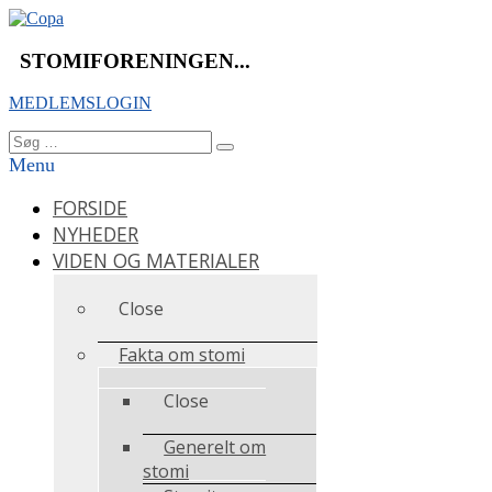
Videre
til
indhold
STOMIFORENINGEN...
MEDLEMSLOGIN
Søg
Søg
efter:
Menu
FORSIDE
NYHEDER
VIDEN OG MATERIALER
Close
Fakta om stomi
Close
Generelt om
stomi