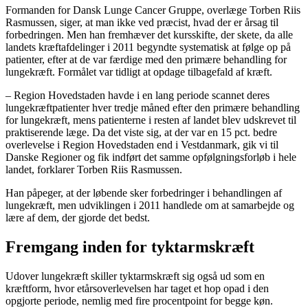
Formanden for Dansk Lunge Cancer Gruppe, overlæge Torben Riis
Rasmussen, siger, at man ikke ved præcist, hvad der er årsag til
forbedringen. Men han fremhæver det kursskifte, der skete, da alle
landets kræftafdelinger i 2011 begyndte systematisk at følge op på
patienter, efter at de var færdige med den primære behandling for
lungekræft. Formålet var tidligt at opdage tilbagefald af kræft.
– Region Hovedstaden havde i en lang periode scannet deres
lungekræftpatienter hver tredje måned efter den primære behandling
for lungekræft, mens patienterne i resten af landet blev udskrevet til
praktiserende læge. Da det viste sig, at der var en 15 pct. bedre
overlevelse i Region Hovedstaden end i Vestdanmark, gik vi til
Danske Regioner og fik indført det samme opfølgningsforløb i hele
landet, forklarer Torben Riis Rasmussen.
Han påpeger, at der løbende sker forbedringer i behandlingen af
lungekræft, men udviklingen i 2011 handlede om at samarbejde og
lære af dem, der gjorde det bedst.
Fremgang inden for tyktarmskræft
Udover lungekræft skiller tyktarmskræft sig også ud som en
kræftform, hvor etårsoverlevelsen har taget et hop opad i den
opgjorte periode, nemlig med fire procentpoint for begge køn.