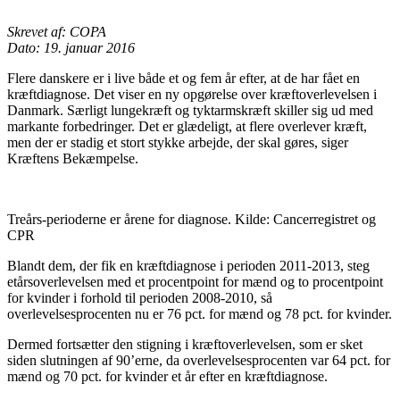
Skrevet af: COPA
Dato: 19. januar 2016
Flere danskere er i live både et og fem år efter, at de har fået en
kræftdiagnose. Det viser en ny opgørelse over kræftoverlevelsen i
Danmark. Særligt lungekræft og tyktarmskræft skiller sig ud med
markante forbedringer. Det er glædeligt, at flere overlever kræft,
men der er stadig et stort stykke arbejde, der skal gøres, siger
Kræftens Bekæmpelse.
Treårs-perioderne er årene for diagnose. Kilde: Cancerregistret og
CPR
Blandt dem, der fik en kræftdiagnose i perioden 2011-2013, steg
etårsoverlevelsen med et procentpoint for mænd og to procentpoint
for kvinder i forhold til perioden 2008-2010, så
overlevelsesprocenten nu er 76 pct. for mænd og 78 pct. for kvinder.
Dermed fortsætter den stigning i kræftoverlevelsen, som er sket
siden slutningen af 90’erne, da overlevelsesprocenten var 64 pct. for
mænd og 70 pct. for kvinder et år efter en kræftdiagnose.