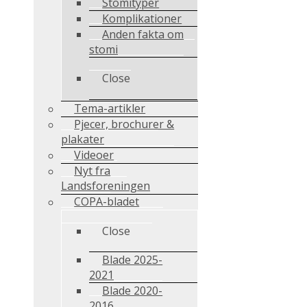
Stomityper
Komplikationer
Anden fakta om
stomi
Close
Tema-artikler
Pjecer, brochurer &
plakater
Videoer
Nyt fra
Landsforeningen
COPA-bladet
Close
Blade 2025-
2021
Blade 2020-
2016