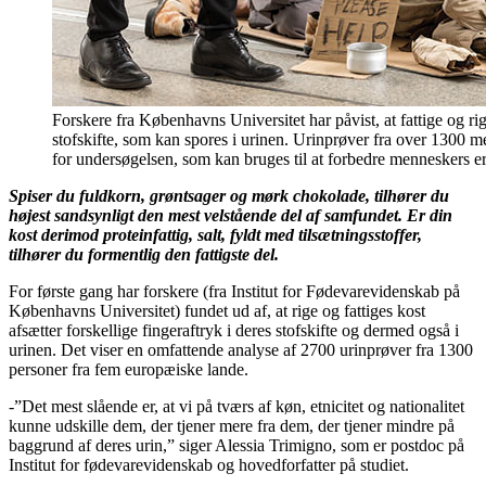
Forskere fra Københavns Universitet har påvist, at fattige og ri
stofskifte, som kan spores i urinen. Urinprøver fra over 1300 m
for undersøgelsen, som kan bruges til at forbedre menneskers
Spiser du fuldkorn, grøntsager og mørk chokolade, tilhører du
højest sandsynligt den mest velstående del af samfundet. Er din
kost derimod proteinfattig, salt, fyldt med tilsætningsstoffer,
tilhører du formentlig den fattigste del.
For første gang har forskere (fra Institut for Fødevarevidenskab på
Københavns Universitet) fundet ud af, at rige og fattiges kost
afsætter forskellige fingeraftryk i deres stofskifte og dermed også i
urinen. Det viser en omfattende analyse af 2700 urinprøver fra 1300
personer fra fem europæiske lande.
-”Det mest slående er, at vi på tværs af køn, etnicitet og nationalitet
kunne udskille dem, der tjener mere fra dem, der tjener mindre på
baggrund af deres urin,” siger Alessia Trimigno, som er postdoc på
Institut for fødevarevidenskab og hovedforfatter på studiet.