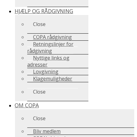
HJÆLP OG RÅDGIVNING
Close
COPA rådgivning
Retningslinjer for
rådgivning
Nyttige links og
adresser
Lovgivning
Klagemuligheder
Close
OM COPA
Close
Bliv medlem