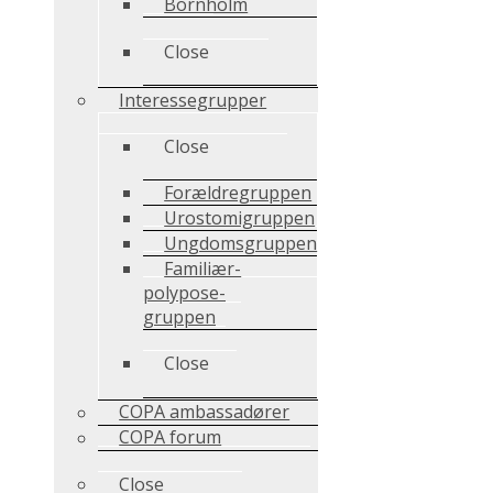
Bornholm
Close
Interessegrupper
Close
Forældregruppen
Urostomigruppen
Ungdomsgruppen
Familiær-
polypose-
gruppen
Close
COPA ambassadører
COPA forum
Close