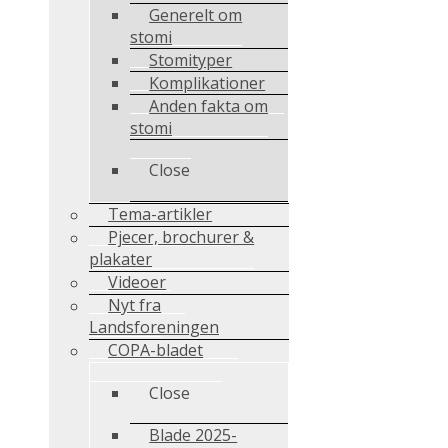
Generelt om
stomi
Stomityper
Komplikationer
Anden fakta om
stomi
Close
Tema-artikler
Pjecer, brochurer &
plakater
Videoer
Nyt fra
Landsforeningen
COPA-bladet
Close
Blade 2025-