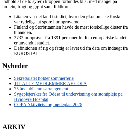
indhold af de to syrer i kroppen forbindes bl.a. med mangel på
protein, frugt og grønt samt fuldkorn.
Litauen var det land i studiet, hvor den økonomiske forskel
var tydeligst at spore i urinprøverne.
Finland og Storbritannien havde de mest forskellige diæter fra
hinanden.
2732 urinprøver fra 1391 personer fra fem europæiske landet
er anvendt i studiet.
Definitionen af rig og fattig er lavet ud fra data om indtægt fra
EUROSTAT
Nyheder
Sekretariatet holder sommerferie
TIL ALLE MEDLEMMER AF COPA
75 års jubilæumsarrangement
Sygeplejersker fra Odesa til undervisning om stomipleje på
Hvidovre Hospital
COPA Aktivitets- og mødeplan 2026
ARKIV