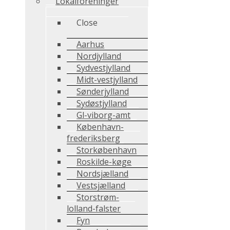
Lokalforeninger
Close
Aarhus
Nordjylland
Sydvestjylland
Midt-vestjylland
Sønderjylland
Sydøstjylland
Gl-viborg-amt
København-
frederiksberg
Storkøbenhavn
Roskilde-køge
Nordsjælland
Vestsjælland
Storstrøm-
lolland-falster
Fyn