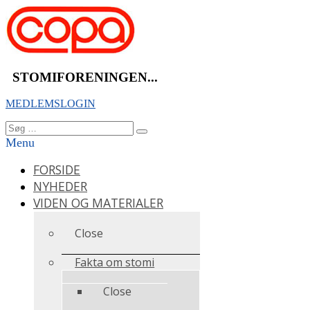
Videre
til
indhold
STOMIFORENINGEN...
MEDLEMSLOGIN
Søg
Søg
efter:
Menu
FORSIDE
NYHEDER
VIDEN OG MATERIALER
Close
Fakta om stomi
Close