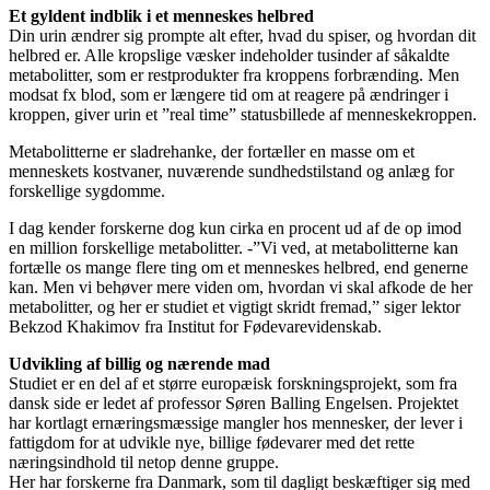
Et gyldent indblik i et menneskes helbred
Din urin ændrer sig prompte alt efter, hvad du spiser, og hvordan dit
helbred er. Alle kropslige væsker indeholder tusinder af såkaldte
metabolitter, som er restprodukter fra kroppens forbrænding. Men
modsat fx blod, som er længere tid om at reagere på ændringer i
kroppen, giver urin et ”real time” statusbillede af menneskekroppen.
Metabolitterne er sladrehanke, der fortæller en masse om et
menneskets kostvaner, nuværende sundhedstilstand og anlæg for
forskellige sygdomme.
I dag kender forskerne dog kun cirka en procent ud af de op imod
en million forskellige metabolitter. -”Vi ved, at metabolitterne kan
fortælle os mange flere ting om et menneskes helbred, end generne
kan. Men vi behøver mere viden om, hvordan vi skal afkode de her
metabolitter, og her er studiet et vigtigt skridt fremad,” siger lektor
Bekzod Khakimov fra Institut for Fødevarevidenskab.
Udvikling af billig og nærende mad
Studiet er en del af et større europæisk forskningsprojekt, som fra
dansk side er ledet af professor Søren Balling Engelsen. Projektet
har kortlagt ernæringsmæssige mangler hos mennesker, der lever i
fattigdom for at udvikle nye, billige fødevarer med det rette
næringsindhold til netop denne gruppe.
Her har forskerne fra Danmark, som til dagligt beskæftiger sig med