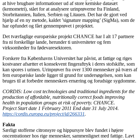
at hive brugbare informationer ud af store kemiske datasæt
(kemometri), stået for at analysere urinprøverne fra Finland,
Storbritannien, Italien, Serbien og Litauen. Det har de gjort ved
hjælp af en ny metode, kaldet ’signature mapping’ (SigMa), som de
har opfundet og fået gennemprøvet i projektet.
Det tværfaglige europæiske projekt CHANCE har I alt 17 partnere
fra ni forskellige lande, herunder ti universiteter og fem
virksomheder fra fødevaresektoren.
Forskere fra Københavns Universitet har påvist, at fattige og riges
kostvaner afsætter et konsekvent fingeraftryk i deres stofskifte, som
kan spores i urinen. Urinprøver fra over 1300 mennesker på tværs af
fem europæiske lande ligger til grund for undersøgelsen, som kan
bruges til at forbedre menneskers ernæring og forudsige sygdomme.
CORDIS: Low cost technologies and traditional ingredients for the
production of affordable, nutritionally correct foods improving
health in population groups at risk of poverty. CHANCE.
Project Start date 1 February 2011 End date 31 July 2014.
https://cordis.europa.eu/project/id/266331
.
Fakta
Særligt stofferne citronsyre og hippursyre blev fundet i højere
oncentrationer hos rige mennesker, sammenlignet med fattige. Lavt