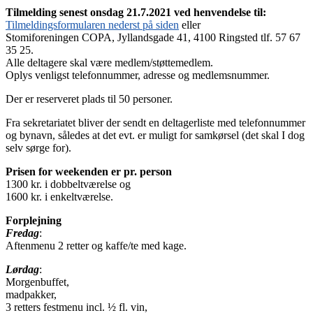
Tilmelding senest onsdag 21.7.2021 ved henvendelse til:
Tilmeldingsformularen nederst på siden
eller
Stomiforeningen COPA, Jyllandsgade 41, 4100 Ringsted tlf. 57 67
35 25.
Alle deltagere skal være medlem/støttemedlem.
Oplys venligst telefonnummer, adresse og medlemsnummer.
Der er reserveret plads til 50 personer.
Fra sekretariatet bliver der sendt en deltagerliste med telefonnummer
og bynavn, således at det evt. er muligt for samkørsel (det skal I dog
selv sørge for).
Prisen for weekenden er pr. person
1300 kr. i dobbeltværelse og
1600 kr. i enkeltværelse.
Forplejning
Fredag
:
Aftenmenu 2 retter og kaffe/te med kage.
Lørdag
:
Morgenbuffet,
madpakker,
3 retters festmenu incl. ½ fl. vin,