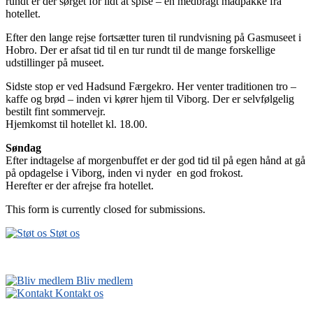
rundt er der sørget for lidt at spise – en medbragt madpakke fra
hotellet.
Efter den lange rejse fortsætter turen til rundvisning på Gasmuseet i
Hobro. Der er afsat tid til en tur rundt til de mange forskellige
udstillinger på museet.
Sidste stop er ved Hadsund Færgekro. Her venter traditionen tro –
kaffe og brød – inden vi kører hjem til Viborg. Der er selvfølgelig
bestilt fint sommervejr.
Hjemkomst til hotellet kl. 18.00.
Søndag
Efter indtagelse af morgenbuffet er der god tid til på egen hånd at gå
på opdagelse i Viborg, inden vi nyder en god frokost.
Herefter er der afrejse fra hotellet.
This form is currently closed for submissions.
Støt os
Bliv medlem
Kontakt os