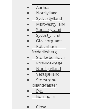
Aarhus
Nordjylland
Sydvestjylland
Midt-vestjylland
Sønderjylland
Sydøstjylland
Gl-viborg-amt
København-
frederiksberg
Storkøbenhavn
Roskilde-køge
Nordsjælland
Vestsjælland
Storstrøm-
lolland-falster
Fyn
Bornholm
Close