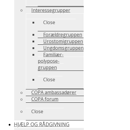
Interessegrupper
Close
Forældregruppen
Urostomigruppen
Ungdomsgruppen
Familiær-
polypose-
gruppen
Close
COPA ambassadører
COPA forum
Close
HJÆLP OG RÅDGIVNING