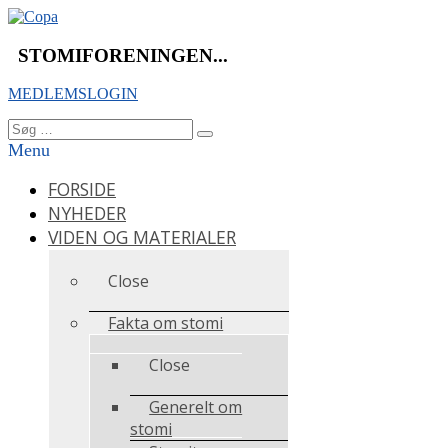
Videre
til
indhold
STOMIFORENINGEN...
MEDLEMSLOGIN
Søg
Søg
efter:
Menu
FORSIDE
NYHEDER
VIDEN OG MATERIALER
Close
Fakta om stomi
Close
Generelt om
stomi