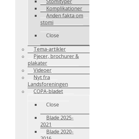
Stomityper
Komplikationer
Anden fakta om
stomi
Close
Tema-artikler
Pjecer, brochurer &
plakater
Videoer
Nyt fra
Landsforeningen
COPA-bladet
Close
Blade 2025-
2021
Blade 2020-
2016