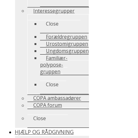
Interessegrupper
Close
Forældregruppen
Urostomigruppen
Ungdomsgruppen
Familiær-
polypose-
gruppen
Close
COPA ambassadører
COPA forum
Close
HJÆLP OG RÅDGIVNING