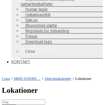
samarbejdsaftaler
Humør legat
Indkøbspolitik
Støt os
Økonomisk støtte
Regnskab for indsamling
Presse
Download logo
Close
KONTAKT
Copa
>
MØD ANDRE…
>
Aktivitetskalender
>
Lokationer
Lokationer
Søg