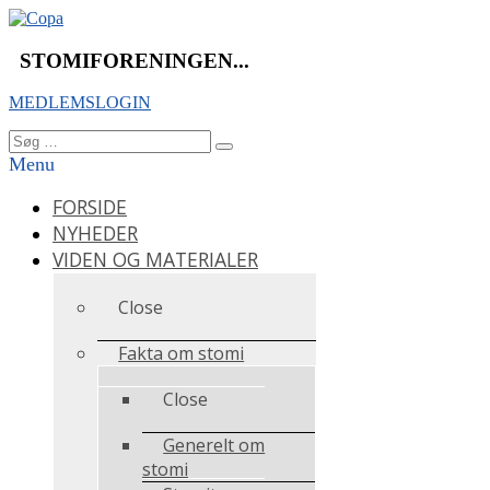
Videre
til
indhold
STOMIFORENINGEN...
MEDLEMSLOGIN
Søg
Søg
efter:
Menu
FORSIDE
NYHEDER
VIDEN OG MATERIALER
Close
Fakta om stomi
Close
Generelt om
stomi