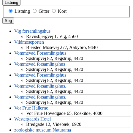
Listning
Visningstype
Listning
Gitter
Kort
for
Søg
søgeresultater
Vig forsamlingshus
Ravnsbjergvej 1, Vig, 4560
Vildmoseporten
Biersted Mosevej 277, Aabybro, 9440
Vommevad Forsamlingshus
Søstrupvej 82, Regstrup, 4420
Vommevad forsamlingshus
Søstrupvej 82, Regstrup, 4420
Vommevad Forsamlingshus
Søstrupvej 82, Regstrup, 4420
Vommevad forsamlingshus.
Søstrupvej 82, Regstrup, 4420
Vommevad forsamlingshus.
Søstrupvej 82, Regstrup, 4420
Vor Frue Hallerne
Vor Frue Hovedgade 65, Roskilde, 4000
Westergaards Hotel
Bredgade 12, Videbæk, 6920
zoologiske museum Naturama