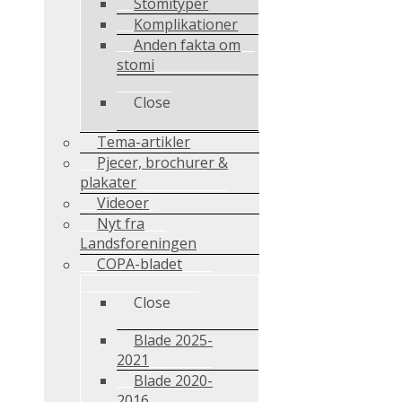
Stomityper
Komplikationer
Anden fakta om
stomi
Close
Tema-artikler
Pjecer, brochurer &
plakater
Videoer
Nyt fra
Landsforeningen
COPA-bladet
Close
Blade 2025-
2021
Blade 2020-
2016