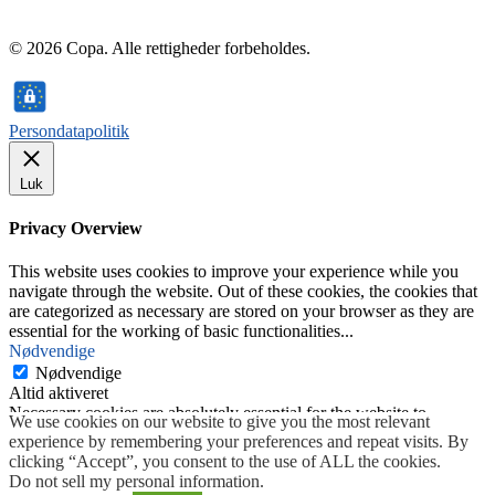
© 2026 Copa. Alle rettigheder forbeholdes.
Persondatapolitik
Luk
Privacy Overview
This website uses cookies to improve your experience while you
navigate through the website. Out of these cookies, the cookies that
are categorized as necessary are stored on your browser as they are
essential for the working of basic functionalities
...
Nødvendige
Nødvendige
Altid aktiveret
Necessary cookies are absolutely essential for the website to
We use cookies on our website to give you the most relevant
function properly. This category only includes cookies that ensures
experience by remembering your preferences and repeat visits. By
basic functionalities and security features of the website. These
clicking “Accept”, you consent to the use of ALL the cookies.
cookies do not store any personal information.
Do not sell my personal information
.
GEM & ACCEPTÈR