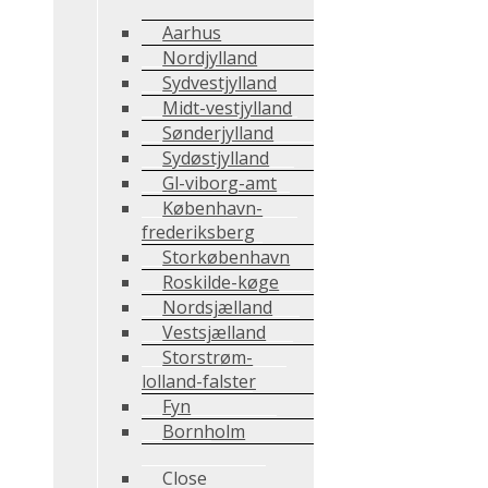
Aarhus
Nordjylland
Sydvestjylland
Midt-vestjylland
Sønderjylland
Sydøstjylland
Gl-viborg-amt
København-
frederiksberg
Storkøbenhavn
Roskilde-køge
Nordsjælland
Vestsjælland
Storstrøm-
lolland-falster
Fyn
Bornholm
Close