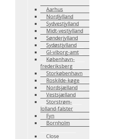
Aarhus
Nordjylland
Sydvestjylland
Midt-vestjylland
Sønderjylland
Sydøstjylland
Gl-viborg-amt
København-
frederiksberg
Storkøbenhavn
Roskilde-køge
Nordsjælland
Vestsjælland
Storstrøm-
lolland-falster
Fyn
Bornholm
Close