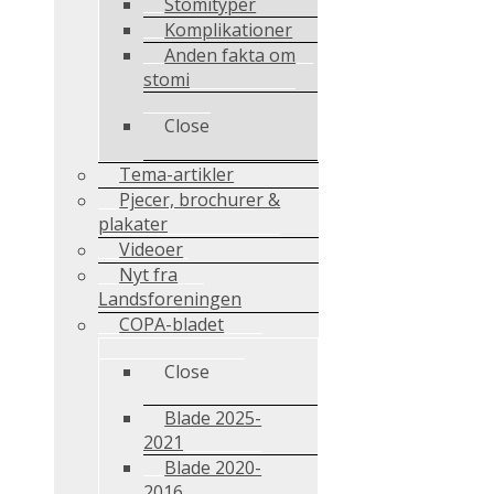
Stomityper
Komplikationer
Anden fakta om
stomi
Close
Tema-artikler
Pjecer, brochurer &
plakater
Videoer
Nyt fra
Landsforeningen
COPA-bladet
Close
Blade 2025-
2021
Blade 2020-
2016