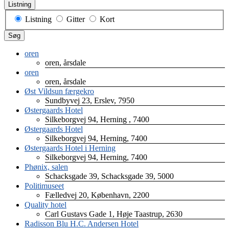
Listning
Visningstype
Listning
Gitter
Kort
for
Søg
søgeresultater
oren
oren, årsdale
oren
oren, årsdale
Øst Vildsun færgekro
Sundbyvej 23, Erslev, 7950
Østergaards Hotel
Silkeborgvej 94, Herning , 7400
Østergaards Hotel
Silkeborgvej 94, Herning, 7400
Østergaards Hotel i Herning
Silkeborgvej 94, Herning, 7400
Phønix, salen
Schacksgade 39, Schacksgade 39, 5000
Politimuseet
Fælledvej 20, København, 2200
Quality hotel
Carl Gustavs Gade 1, Høje Taastrup, 2630
Radisson Blu H.C. Andersen Hotel