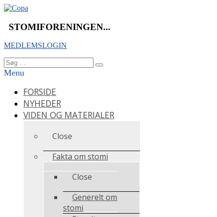
Videre
til
indhold
STOMIFORENINGEN...
MEDLEMSLOGIN
Søg
Søg
efter:
Menu
FORSIDE
NYHEDER
VIDEN OG MATERIALER
Close
Fakta om stomi
Close
Generelt om
stomi