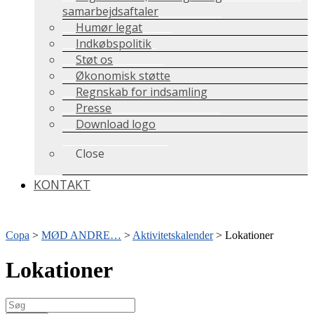
samarbejdsaftaler
Humør legat
Indkøbspolitik
Støt os
Økonomisk støtte
Regnskab for indsamling
Presse
Download logo
Close
KONTAKT
Copa
>
MØD ANDRE…
>
Aktivitetskalender
>
Lokationer
Lokationer
Søg