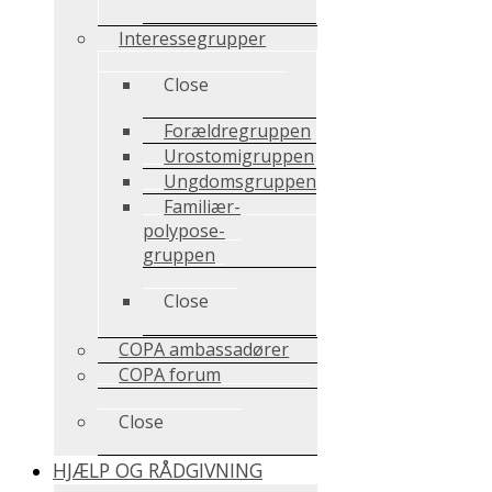
Interessegrupper
Close
Forældregruppen
Urostomigruppen
Ungdomsgruppen
Familiær-
polypose-
gruppen
Close
COPA ambassadører
COPA forum
Close
HJÆLP OG RÅDGIVNING