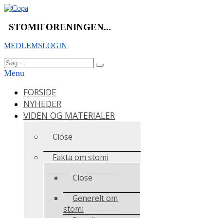
Videre
til
indhold
STOMIFORENINGEN...
MEDLEMSLOGIN
Søg
Søg
efter:
Menu
FORSIDE
NYHEDER
VIDEN OG MATERIALER
Close
Fakta om stomi
Close
Generelt om
stomi