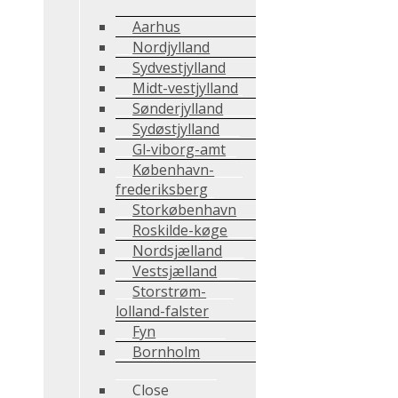
Aarhus
Nordjylland
Sydvestjylland
Midt-vestjylland
Sønderjylland
Sydøstjylland
Gl-viborg-amt
København-
frederiksberg
Storkøbenhavn
Roskilde-køge
Nordsjælland
Vestsjælland
Storstrøm-
lolland-falster
Fyn
Bornholm
Close