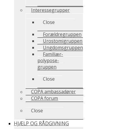
Interessegrupper
Close
Forældregruppen
Urostomigruppen
Ungdomsgruppen
Familiær-
polypose-
gruppen
Close
COPA ambassadører
COPA forum
Close
HJÆLP OG RÅDGIVNING