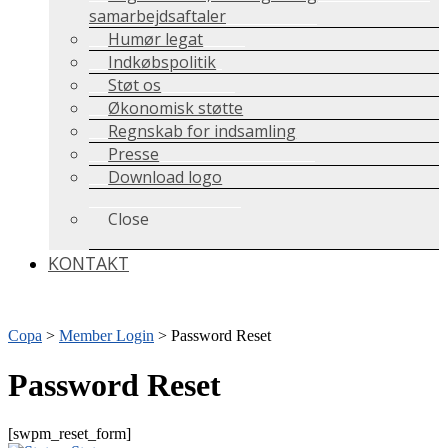
samarbejdsaftaler
Humør legat
Indkøbspolitik
Støt os
Økonomisk støtte
Regnskab for indsamling
Presse
Download logo
Close
KONTAKT
Copa
>
Member Login
>
Password Reset
Password Reset
[swpm_reset_form]