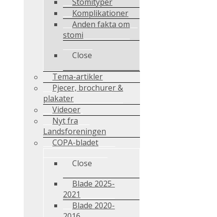
Stomityper
Komplikationer
Anden fakta om
stomi
Close
Tema-artikler
Pjecer, brochurer &
plakater
Videoer
Nyt fra
Landsforeningen
COPA-bladet
Close
Blade 2025-
2021
Blade 2020-
2016