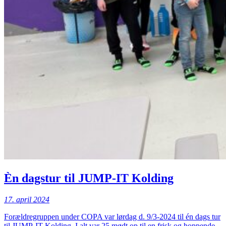
Èn dagstur til JUMP-IT Kolding
17. april 2024
Forældregruppen under COPA var lørdag d. 9/3-2024 til én dags tur
til JUMP-IT Kolding. I alt var 25 mødt op til en frisk og hoppende