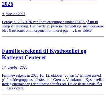
COPA
2026
i
Legolan
9. februar 2026
Lørdag d. 7/2 -2026 var Forældregruppen under COPA på tur til
Jump it i Kolding. Her havde 25 personer tilmeldt sig, men desværre
“Tur
blev 9 personer om morgenen forhindret pga. …
Læs videre
til
Jump
It
–
Familieweekend til Kysthotellet og
Kolding
d.
Kattegat Centeret
7.
februar
17. oktober 2025
2026”
Familieweekenden 2025 10.-12. oktober ‘25 var 17 familier afsted
på forældergruppens efterårstur til Grenaa. Vi ankom til Kysthotellet
fredag eftermiddag i den fineste efterårs sol. Da de fleste havde fået
“Familieweekend
…
Læs videre
til
Kysthotellet
og
Kattegat