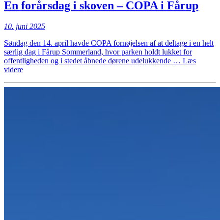
En forårsdag i skoven – COPA i Fårup
Centeret”
10. juni 2025
Søndag den 14. april havde COPA fornøjelsen af at deltage i en helt
særlig dag i Fårup Sommerland, hvor parken holdt lukket for
offentligheden og i stedet åbnede dørene udelukkende …
Læs
“En
videre
forårsdag
i
skoven
–
COPA
i
Fårup”