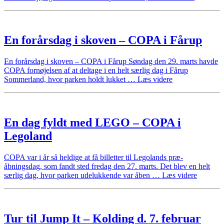
til
Samsø
2026”
En forårsdag i skoven – COPA i Fårup
En forårsdag i skoven – COPA i Fårup Søndag den 29. marts havde
COPA fornøjelsen af at deltage i en helt særlig dag i Fårup
“En
Sommerland, hvor parken holdt lukket …
Læs videre
forårsdag
i
skoven
–
En dag fyldt med LEGO – COPA i
COPA
i
Legoland
Fårup”
COPA var i år så heldige at få billetter til Legolands præ-
åbningsdag, som fandt sted fredag den 27. marts. Det blev en helt
“En
særlig dag, hvor parken udelukkende var åben …
Læs videre
dag
fyldt
med
LEGO
Tur til Jump It – Kolding d. 7. februar
–