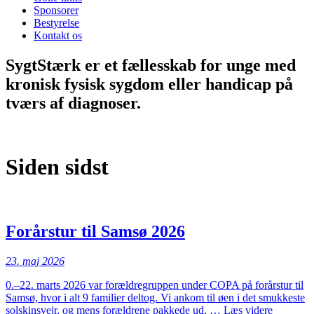
Sponsorer
Bestyrelse
Kontakt os
SygtStærk er et fællesskab for unge med
kronisk fysisk sygdom eller handicap på
tværs af diagnoser.
Siden sidst
Forårstur til Samsø 2026
23. maj 2026
0.–22. marts 2026 var forældregruppen under COPA på forårstur til
Samsø, hvor i alt 9 familier deltog. Vi ankom til øen i det smukkeste
“Forårstu
solskinsvejr, og mens forældrene pakkede ud, …
Læs videre