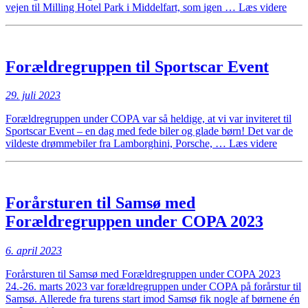
“Fam
vejen til Milling Hotel Park i Middelfart, som igen …
Læs videre
i
Midd
2023
Forældregruppen til Sportscar Event
29. juli 2023
Forældregruppen under COPA var så heldige, at vi var inviteret til
Sportscar Event – en dag med fede biler og glade børn! Det var de
“Foræl
vildeste drømmebiler fra Lamborghini, Porsche, …
Læs videre
til
Sportsc
Event”
Forårsturen til Samsø med
Forældregruppen under COPA 2023
6. april 2023
Forårsturen til Samsø med Forældregruppen under COPA 2023
24.-26. marts 2023 var forældregruppen under COPA på forårstur til
Samsø. Allerede fra turens start imod Samsø fik nogle af børnene én