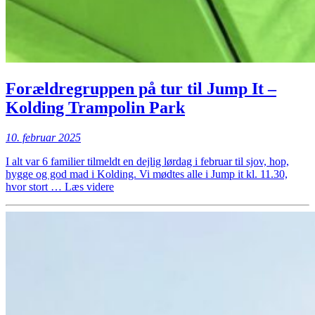
Forældregruppen på tur til Jump It –
Kolding Trampolin Park
10. februar 2025
I alt var 6 familier tilmeldt en dejlig lørdag i februar til sjov, hop,
hygge og god mad i Kolding. Vi mødtes alle i Jump it kl. 11.30,
“Forældregruppen
hvor stort …
Læs videre
på
tur
til
Jump
It
–
Kolding
Trampolin
Park”