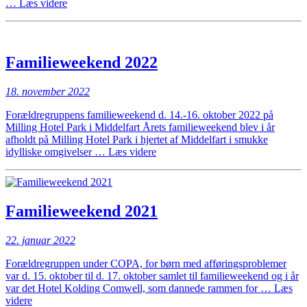
“Forårsturen
…
Læs videre
til
Samsø
med
Forældregruppen
Familieweekend 2022
under
COPA
2023”
18. november 2022
Forældregruppens familieweekend d. 14.-16. oktober 2022 på
Milling Hotel Park i Middelfart Årets familieweekend blev i år
afholdt på Milling Hotel Park i hjertet af Middelfart i smukke
“Familieweekend
idylliske omgivelser …
Læs videre
2022”
Familieweekend 2021
22. januar 2022
Forældregruppen under COPA, for børn med afføringsproblemer
var d. 15. oktober til d. 17. oktober samlet til familieweekend og i år
var det Hotel Kolding Comwell, som dannede rammen for …
Læs
“Familieweekend
videre