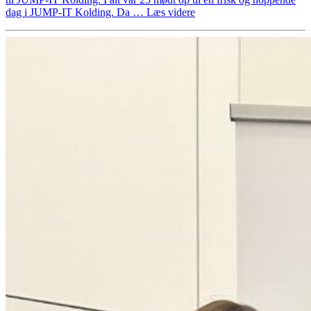
“Èn
dag i JUMP-IT Kolding. Da …
Læs videre
dagstur
til
JUMP-
IT
Kolding”