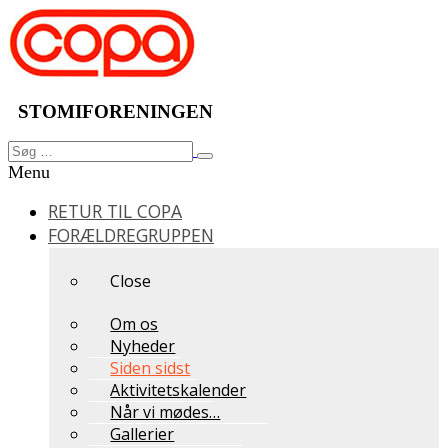
Videre
til
indhold
STOMIFORENINGEN
Søg
Søg
efter:
Menu
RETUR TIL COPA
FORÆLDREGRUPPEN
Close
Om os
Nyheder
Siden sidst
Aktivitetskalender
Når vi mødes…
Gallerier