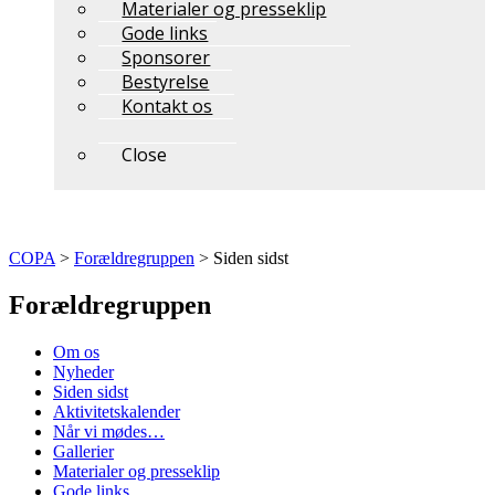
Materialer og presseklip
Gode links
Sponsorer
Bestyrelse
Kontakt os
Close
COPA
>
Forældregruppen
>
Siden sidst
Forældregruppen
Om os
Nyheder
Siden sidst
Aktivitetskalender
Når vi mødes…
Gallerier
Materialer og presseklip
Gode links