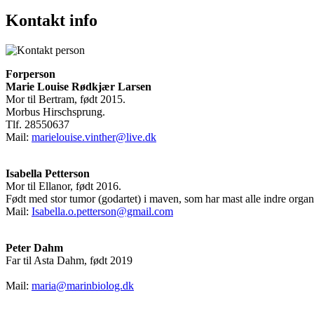
Kontakt info
Forperson
Marie Louise Rødkjær Larsen
Mor til Bertram, født 2015.
Morbus Hirschsprung.
Tlf. 28550637
Mail:
marielouise.vinther@live.dk
Isabella Petterson
Mor til Ellanor, født 2016.
Født med stor tumor (godartet) i maven, som har mast alle indre organ
Mail:
Isabella.o.petterson@gmail.com
Peter Dahm
Far til Asta Dahm, født 2019
Mail:
maria@marinbiolog.dk