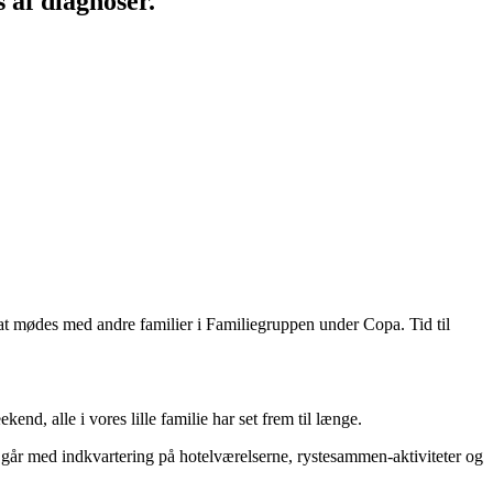
 af diagnoser.
l at mødes med andre familier i Familiegruppen under Copa. Tid til
d, alle i vores lille familie har set frem til længe.
n går med indkvartering på hotelværelserne, rystesammen-aktiviteter og