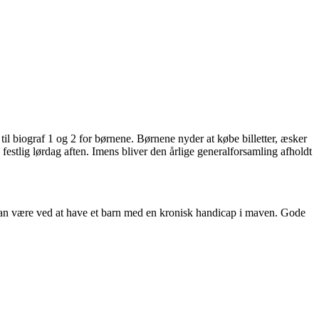
m til biograf 1 og 2 for børnene. Børnene nyder at købe billetter, æsker
stlig lørdag aften. Imens bliver den årlige generalforsamling afholdt
r kan være ved at have et barn med en kronisk handicap i maven. Gode