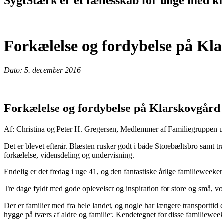
SygtStærk er et fællesskab for unge med kr
Forkælelse og fordybelse på Kl
Dato: 5. december 2016
Forkælelse og fordybelse på Klarskovgård
Af: Christina og Peter H. Gregersen, Medlemmer af Familiegruppen 
Det er blevet efterår. Blæsten rusker godt i både Storebæltsbro samt t
forkælelse, vidensdeling og undervisning.
Endelig er det fredag i uge 41, og den fantastiske årlige familieweeke
Tre dage fyldt med gode oplevelser og inspiration for store og små, vo
Der er familier med fra hele landet, og nogle har længere transportti
hygge på tværs af aldre og familier. Kendetegnet for disse familieweeke