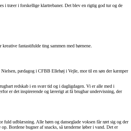
 i træer i forskellige klartrebaner. Det blev en rigtig god tur og de
er kreative fantastifulde ting sammen med børnene.
ter Nielsen, pædagog i CFBB Ellehøj i Vejle, mor til en søn der kæmper
gbart redskab i en svær tid og i dagligdagen. Vi er alle med i
rfor er det inspirerende og lærerigt at få brugbar undervisning, der
 fuld udblæsning. Alle børn og danseglade voksen får rørt sig og der
e op. Bordene bugner af snacks, så tænderne løber i vand. Det er