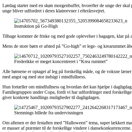
Lørdag starter med en skøn morgenbuffet, hvorefter de unge der skal på 
unge bliver udfordret i deres klatreevner i efterårsvejret.
Instruktion på Go-High
Tilbage kommer de friske og med gode oplevelser i bagagen, klar på 
Mens de store børn er afsted på ”Go-high” er lege- og krearummet åbe
Frederikke er meget koncentreret i “Krea rummet”
Alle børnene er optaget af leg på forskellig måde, og de voksne læner
med angst og med stor indsigt i mindfullness.
Hun fortæller om mindfullness og hvordan det kan hjælpe i dagligdage
Familiegruppen under Copa, fordi vi har udfordringer med forskellige p
giver konkrete handlings muligheder til dagligdagen.
Stemnings billede fra undervisningen
Om aftenen er der festaften med ”Halloween” tema, super lækkert mad
er masser af præmier til de forskellige vindere i dansekonkurrencerne