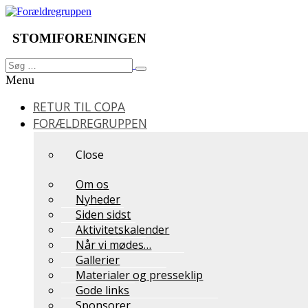
Videre
til
indhold
STOMIFORENINGEN
Søg
Søg
efter:
Menu
RETUR TIL COPA
FORÆLDREGRUPPEN
Close
Om os
Nyheder
Siden sidst
Aktivitetskalender
Når vi mødes…
Gallerier
Materialer og presseklip
Gode links
Sponsorer