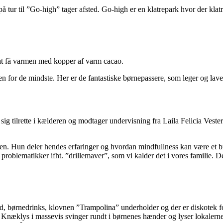
tur til ”Go-high” tager afsted. Go-high er en klatrepark hvor der klatres
at få varmen med kopper af varm cacao.
n for de mindste. Her er de fantastiske børnepassere, som leger og lav
 sig tilrette i kælderen og modtager undervisning fra Laila Felicia Ves
n. Hun deler hendes erfaringer og hvordan mindfullness kan være et bru
roblematikker ifht. ”drillemaver”, som vi kalder det i vores familie. De
, børnedrinks, klovnen ”Trampolina” underholder og der er diskotek for
. Knæklys i massevis svinger rundt i børnenes hænder og lyser lokalern