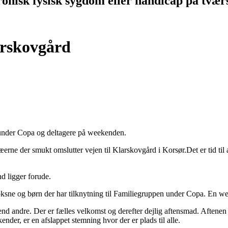
onisk fysisk sygdom eller handicap på tværs
arskovgård
under Copa og deltagere på weekenden.
ræerne der smukt omslutter vejen til Klarskovgård i Korsør.Det er tid ti
nd ligger forude.
ksne og børn der har tilknytning til Familiegruppen under Copa. En weeken
d end andre. Der er fælles velkomst og derefter dejlig aftensmad. Aftene
nder, er en afslappet stemning hvor der er plads til alle.