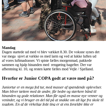
Mandag
Dagen startede ud med vi blev vækket 8.30. De voksne synes det
var mega sjovt at vække os med larm og ved at lukke luften ud
af vores luftmadrasser. Vi spiste fælles morgenmad, pakkede
sammen og hjalp hinanden med rengøring bagefter. Der var
afhentning kl. 10, og resten kørte fælles mod Vejle / Sjælland.
Hvorfor er Junior COPA godt at være med på?
Juniortur er en mega fed tur, med masser af spændende oplevelser.
Man bliver tættere med de andre, får bedre og stærkere bånd til
hinanden og gode relationer. Man får også en masse nye venner og
veninder, og vi bruger en del tid på at snakke om alt lige fra skole til
sygdom. En af de virkelige fede ting er at ens forældre ikke er