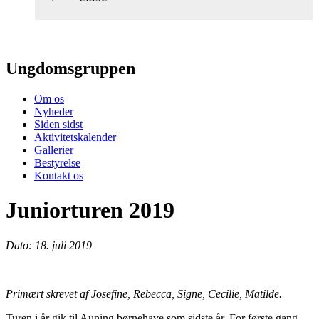
Ungdomsgruppen
Om os
Nyheder
Siden sidst
Aktivitetskalender
Gallerier
Bestyrelse
Kontakt os
Juniorturen 2019
Dato: 18. juli 2019
Primært skrevet af Josefine, Rebecca, Signe, Cecilie, Matilde.
Turen i år gik til Auning børnehave som sidste år. For første gang