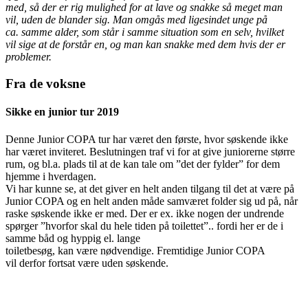
med, så der er rig mulighed for at lave og snakke så meget man
vil, uden de blander sig. Man omgås med ligesindet unge på
ca. samme alder, som står i samme situation som en selv, hvilket
vil sige at de forstår en, og man kan snakke med dem hvis der er
problemer.
Fra de voksne
Sikke en junior tur 2019
Denne Junior COPA tur har været den første, hvor søskende ikke
har været inviteret. Beslutningen traf vi for at give juniorerne større
rum, og bl.a. plads til at de kan tale om ”det der fylder” for dem
hjemme i hverdagen.
Vi har kunne se, at det giver en helt anden tilgang til det at være på
Junior COPA og en helt anden måde samværet folder sig ud på, når
raske søskende ikke er med. Der er ex. ikke nogen der undrende
spørger ”hvorfor skal du hele tiden på toilettet”.. fordi her er de i
samme båd og hyppig el. lange
toiletbesøg, kan være nødvendige. Fremtidige Junior COPA
vil derfor fortsat være uden søskende.