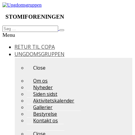
Videre
til
indhold
STOMIFORENINGEN
Søg
Søg
efter:
Menu
RETUR TIL COPA
UNGDOMSGRUPPEN
Close
Om os
Nyheder
Siden sidst
Aktivitetskalender
Gallerier
Bestyrelse
Kontakt os
Close