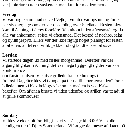
var juniorturen uden søskende, men kun for medlemmerne.
Fredag
Vi var nogle som mødtes ved Vejle, hvor der var opsamling for et
par stykker, ligesom der var opsamling over Sjælland. Resten blev
kørt til Auning af deres forældre. Vi ankom inden aftensmad, og da
alle var ankommet, spiste vi aftensmad. Det bestod af nachos, salat
og kyllingespyd. Ellers var der ikke rigtigt noget planlagt for resten
af aftenen, andet end vi fik pakket ud og fandt et sted at sove.
Lørdag
Vi startede dagen ud med fælles morgenmad. Derefter var der
afgang til gokart i Auning, det var mega hyggeligt og der var stor
konkurrence
om første pladsen. Vi spiste grillede franske hotdogs til
frokost. Bagefter blev vi tvunget på tur ud til ”mørkemanden” for et
billede, men vi blev heldigvis belønnet med en is ved Kalø
bagefter. Om aftenen brugte vi tiden udenfor, og grillen var tændt til
at grille skumfiduser.
Søndag
Vi blev vækket alt for tidligt – det vil så sige kl. 8.00! Vi skulle
nemlig en tur til Djurs Sommerland. Vi brugte det meste af dagen på