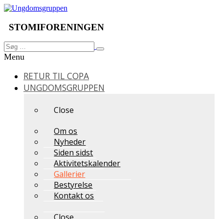
Videre
til
indhold
STOMIFORENINGEN
Søg
Søg
efter:
Menu
RETUR TIL COPA
UNGDOMSGRUPPEN
Close
Om os
Nyheder
Siden sidst
Aktivitetskalender
Gallerier
Bestyrelse
Kontakt os
Close