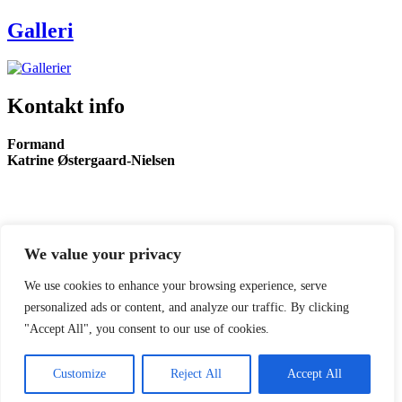
Galleri
Kontakt info
Formand
Katrine Østergaard-Nielsen
Retur til Copa
We value your privacy
Ungdomsgruppen
Om os
Nyheder
We use cookies to enhance your browsing experience, serve
Siden sidst
personalized ads or content, and analyze our traffic. By clicking
Aktivitetskalender
"Accept All", you consent to our use of cookies.
Gallerier
Bestyrelse
Kontakt os
Customize
Reject All
Accept All
Ungdomsgruppen
Drevet af Huset Venture - Bureau277