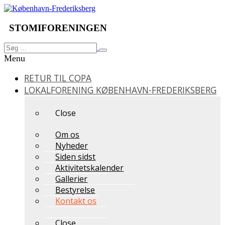
Videre
til
indhold
STOMIFORENINGEN
Søg
Søg
efter:
Menu
RETUR TIL COPA
LOKALFORENING KØBENHAVN-FREDERIKSBERG
Close
Om os
Nyheder
Siden sidst
Aktivitetskalender
Gallerier
Bestyrelse
Kontakt os
Close