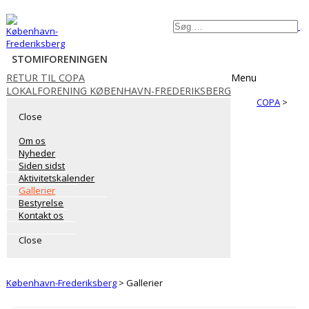
Videre
Søg
til
S
efter:
indhold
STOMIFORENINGEN
RETUR TIL COPA
Menu
LOKALFORENING KØBENHAVN-FREDERIKSBERG
COPA
>
Close
Om os
Nyheder
Siden sidst
Aktivitetskalender
Gallerier
Bestyrelse
Kontakt os
Close
København-Frederiksberg
>
Gallerier