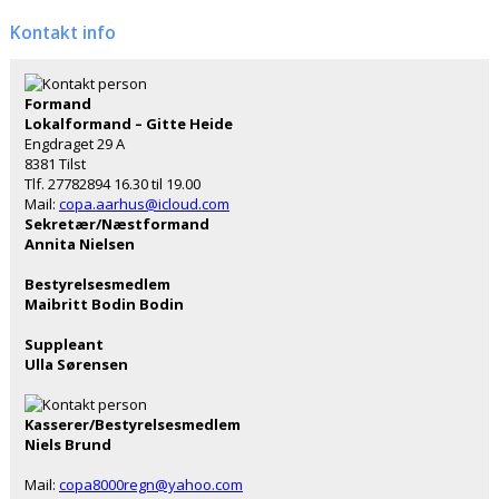
Kontakt info
Formand
Lokalformand – Gitte Heide
Engdraget 29 A
8381 Tilst
Tlf. 27782894 16.30 til 19.00
Mail:
copa.aarhus@icloud.com
Sekretær/Næstformand
Annita Nielsen
Bestyrelsesmedlem
Maibritt Bodin Bodin
Suppleant
Ulla Sørensen
Kasserer/Bestyrelsesmedlem
Niels Brund
Mail:
copa8000regn@yahoo.com