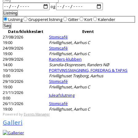
Datoer
og
Listning
Visningstype
Listning
Grupperet listning
Gitter
Kort
Kalender
for
Søg
søgeresultater
Dato/klokkeslæt
Event
27/08/2026
Stomicafé
19:00
Frivillighuset, Aarhus C
24/09/2026
Stomicafé
19:00
Frivillighuset, Aarhus C
29/09/2026
Randers-klubben
14:00
Scandia-Ekspressen, Randers NØ
10/10/2026
PORTVINSSMAGNING, FOREDRAG & TAPAS
0:00
Frivillighuset Trøjborg, Aarhus
29/10/2026
Stomicafé
19:00
Frivillighuset, Aarhus C
21/11/2026
Juleafslutning
0:00
26/11/2026
Stomicafé
19:00
Frivillighuset, Aarhus C
Powered by
Events Manager
Galleri