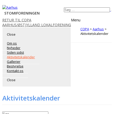
Videre
Søg
til
STOMIFORENINGEN
S
efter:
indhold
RETUR TIL COPA
Menu
AARHUS/ØSTJYLLAND LOKALFORENING
COPA
>
Aarhus
>
Aktivitetskalender
Close
Om os
Nyheder
Siden sidst
Aktivitetskalender
Gallerier
Bestyrelse
Kontakt os
Close
Aktivitetskalender
Søg