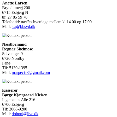
Anette Larsen
Bryndumvej 200
6715 Esbjerg N
tlf. 27 85 59 78
Telefontid: træffes hverdage mellem kl.14.00 og 17.00
Mail:
s.a@bbsyd.dk
Næstformand
Regnar Skelmose
Solvænget 9
6720 Nordby
Fanø
Tlf: 5139-1395
Mail:
marpecia3@gmail.com
Kasserer
Børge Kjærgaard Nielsen
Ingemanns Alle 216
6700 Esbjerg
Tlf: 2068-9200
Mail:
doboni@live.dk