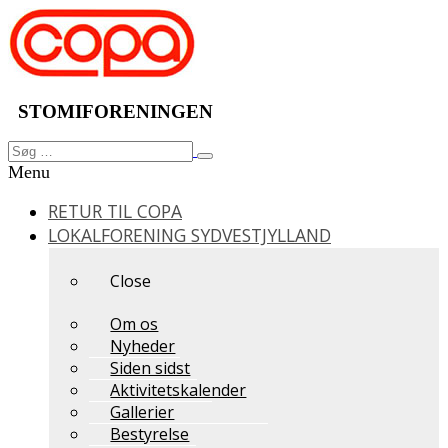
Videre
til
indhold
STOMIFORENINGEN
Søg
Søg
efter:
Menu
RETUR TIL COPA
LOKALFORENING SYDVESTJYLLAND
Close
Om os
Nyheder
Siden sidst
Aktivitetskalender
Gallerier
Bestyrelse