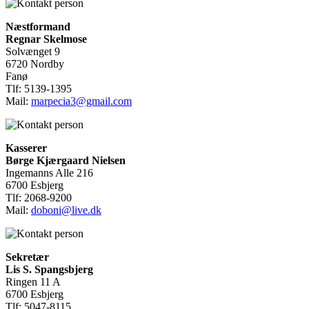
Næstformand
Regnar Skelmose
Solvænget 9
6720 Nordby
Fanø
Tlf: 5139-1395
Mail:
marpecia3@gmail.com
Kasserer
Børge Kjærgaard Nielsen
Ingemanns Alle 216
6700 Esbjerg
Tlf: 2068-9200
Mail:
doboni@live.dk
Sekretær
Lis S. Spangsbjerg
Ringen 11 A
6700 Esbjerg
Tlf: 5047-8115