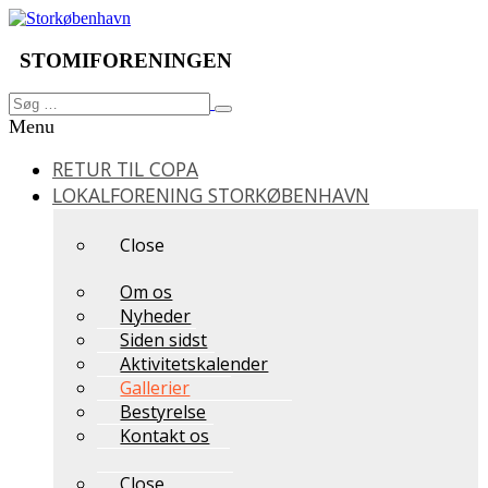
Videre
til
indhold
STOMIFORENINGEN
Søg
Søg
efter:
Menu
RETUR TIL COPA
LOKALFORENING STORKØBENHAVN
Close
Om os
Nyheder
Siden sidst
Aktivitetskalender
Gallerier
Bestyrelse
Kontakt os
Close