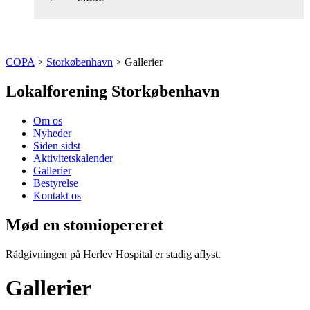
COPA
>
Storkøbenhavn
>
Gallerier
Lokalforening Storkøbenhavn
Om os
Nyheder
Siden sidst
Aktivitetskalender
Gallerier
Bestyrelse
Kontakt os
Mød en stomiopereret
Rådgivningen på Herlev Hospital er stadig aflyst.
Gallerier