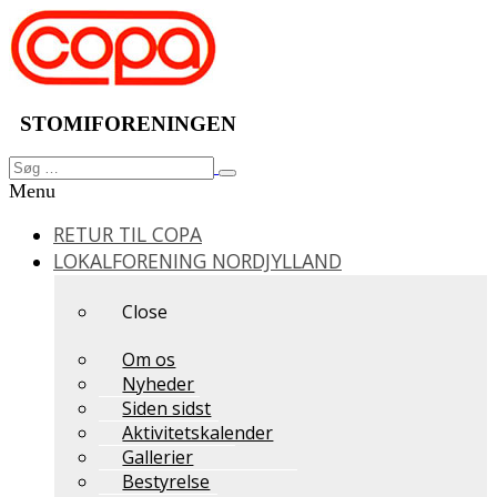
Videre
til
indhold
STOMIFORENINGEN
Søg
Søg
efter:
Menu
RETUR TIL COPA
LOKALFORENING NORDJYLLAND
Close
Om os
Nyheder
Siden sidst
Aktivitetskalender
Gallerier
Bestyrelse