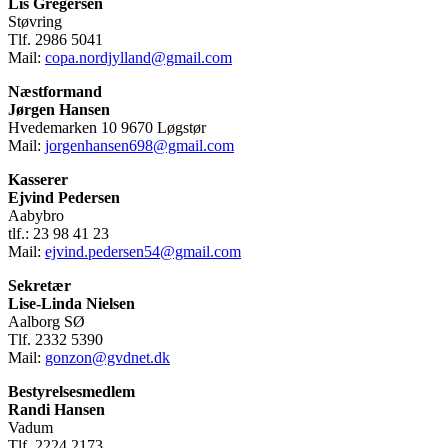
Lis Gregersen
Støvring
Tlf. 2986 5041
Mail:
copa.nordjylland@gmail.com
Næstformand
Jørgen Hansen
Hvedemarken 10 9670 Løgstør
Mail:
jorgenhansen698@gmail.com
Kasserer
Ejvind Pedersen
Aabybro
tlf.: 23 98 41 23
Mail:
ejvind.pedersen54@gmail.com
Sekretær
Lise-Linda Nielsen
Aalborg SØ
Tlf. 2332 5390
Mail:
gonzon@gvdnet.dk
Bestyrelsesmedlem
Randi Hansen
Vadum
Tlf. 2224 2173