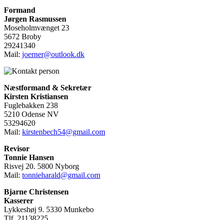
Formand
Jørgen Rasmussen
Moseholmvænget 23
5672 Broby
29241340
Mail:
joerner@outlook.dk
Næstformand & Sekretær
Kirsten Kristiansen
Fuglebakken 238
5210 Odense NV
53294620
Mail:
kirstenbech54@gmail.com
Revisor
Tonnie Hansen
Risvej 20. 5800 Nyborg
Mail:
tonnieharald@gmail.com
Bjarne Christensen
Kasserer
Lykkeshøj 9. 5330 Munkebo
Tlf. 21138225