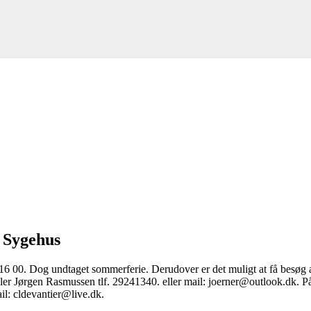
 Sygehus
 16 00. Dog undtaget sommerferie. Derudover er det muligt at få besøg 
 eller Jørgen Rasmussen tlf. 29241340. eller mail: joerner@outlook.dk.
il: cldevantier@live.dk.