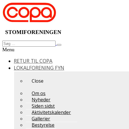
Videre
til
indhold
STOMIFORENINGEN
Søg
Søg
efter:
Menu
RETUR TIL COPA
LOKALFORENING FYN
Close
Om os
Nyheder
Siden sidst
Aktivitetskalender
Gallerier
Bestyrelse