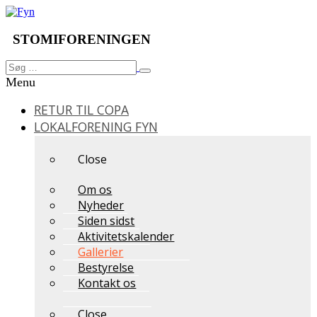
Videre
til
indhold
STOMIFORENINGEN
Søg
Søg
efter:
Menu
RETUR TIL COPA
LOKALFORENING FYN
Close
Om os
Nyheder
Siden sidst
Aktivitetskalender
Gallerier
Bestyrelse
Kontakt os
Close