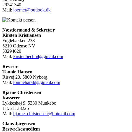
29241340
Mail:
joerner@outlook.dk
Næstformand & Sekretær
Kirsten Kristiansen
Fuglebakken 238
5210 Odense NV
53294620
Mail:
kirstenbech54@gmail.com
Revisor
Tonnie Hansen
Risvej 20. 5800 Nyborg
Mail:
tonnieharald@gmail.com
Bjarne Christensen
Kasserer
Lykkeshøj 9. 5330 Munkebo
Tlf. 21138225
Mail:
bjarne_christensen@hotmail.com
Claus Jørgensen
Bestyrelsesmedlem