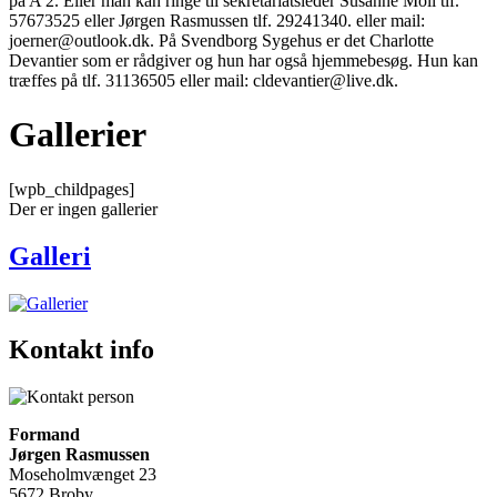
på A 2. Eller man kan ringe til sekretariatsleder Susanne Moll tlf.
57673525 eller Jørgen Rasmussen tlf. 29241340. eller mail:
joerner@outlook.dk. På Svendborg Sygehus er det Charlotte
Devantier som er rådgiver og hun har også hjemmebesøg. Hun kan
træffes på tlf. 31136505 eller mail: cldevantier@live.dk.
Gallerier
[wpb_childpages]
Der er ingen gallerier
Galleri
Kontakt info
Formand
Jørgen Rasmussen
Moseholmvænget 23
5672 Broby