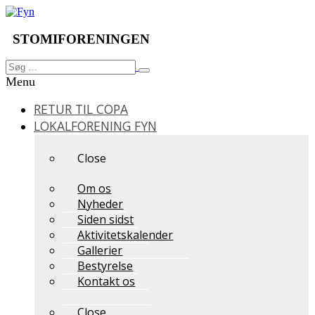
Videre
til
indhold
STOMIFORENINGEN
Søg
Søg
efter:
Menu
RETUR TIL COPA
LOKALFORENING FYN
Close
Om os
Nyheder
Siden sidst
Aktivitetskalender
Gallerier
Bestyrelse
Kontakt os
Close