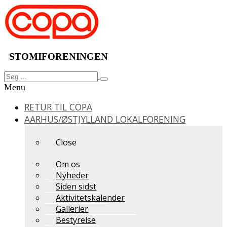
Videre
til
indhold
STOMIFORENINGEN
Søg
Søg
efter:
Menu
RETUR TIL COPA
AARHUS/ØSTJYLLAND LOKALFORENING
Close
Om os
Nyheder
Siden sidst
Aktivitetskalender
Gallerier
Bestyrelse